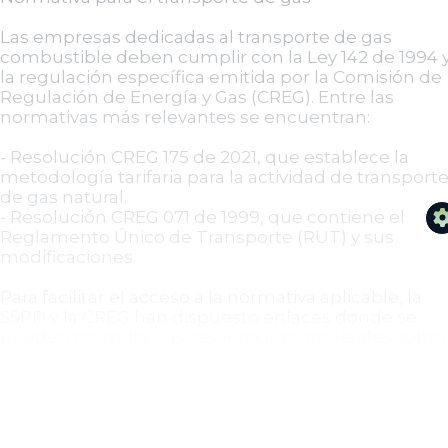
Las empresas dedicadas al transporte de gas
combustible deben cumplir con la Ley 142 de 1994 
la regulación específica emitida por la Comisión de
Regulación de Energía y Gas (CREG). Entre las
normativas más relevantes se encuentran:
- Resolución CREG 175 de 2021, que establece la
metodología tarifaria para la actividad de transport
de gas natural.
- Resolución CREG 071 de 1999, que contiene el
Reglamento Único de Transporte (RUT) y sus
modificaciones.
Para facilitar el acceso a la normativa aplicable, la
SSPD y la CREG han dispuesto enlaces donde se
pueden consultar las resoluciones generales sobre
el transporte de gas natural.
Conclusiones clave
- Las empresas transportadoras de gas deben