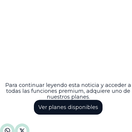
adoptar una forma societaria por acciones y cumpli
con los permisos y licencias exigidos por la ley.
- La inscripción en el RUPS es obligatoria y debe
realizarse dentro de los primeros días de inicio de
operaciones.
- El cumplimiento de la normativa sectorial y
regulaciones específicas emitidas por la CREG es
indispensable para operar legalmente.
La SSPD también puso a disposición de los
interesados un sitio de consulta sobre normativa,
jurisprudencia y doctrina aplicable al sector,
disponible en [Compilación Jurídica del Sector]
(https://www.superservicios.gov.co/Normativa/Comp
Para continuar leyendo esta noticia y acceder a
todas las funciones premium, adquiere uno de
nuestros planes.
Ver planes disponibles