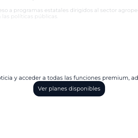
cceso a programas estatales dirigidos al sector agrop
las políticas públicas.
a vez aprobado, entrará en vigor desde su promulgac
 que se encuentra en etapa de análisis legislativo, 
.
 el reconocimiento y protección de los derechos d
tor rural es clave para el desarrollo nacional.
ticia y acceder a todas las funciones premium, a
Ver planes disponibles