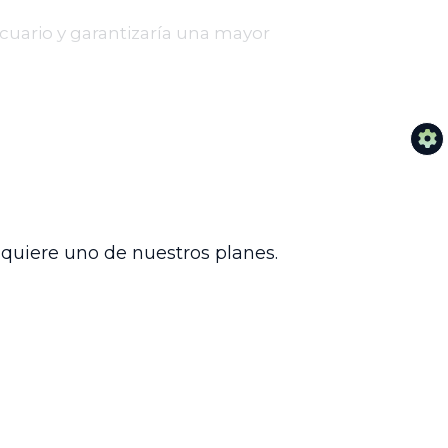
ecuario y garantizaría una mayor
ión y derogará las disposiciones que
aún debe someterse a debate y
e las comunidades campesinas, en un
dquiere uno de nuestros planes.