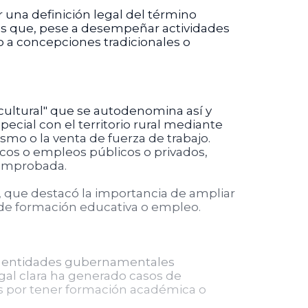
r una definición legal del término
onas que, pese a desempeñar actividades
o a concepciones tradicionales o
rcultural" que se autodenomina así y
cial con el territorio rural mediante
smo o la venta de fuerza de trabajo.
icos o empleos públicos o privados,
comprobada.
l, que destacó la importancia de ampliar
s de formación educativa o empleo.
las entidades gubernamentales
egal clara ha generado casos de
as por tener formación académica o