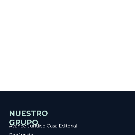
NUESTRO
GRUPO
Avance Jurídico Casa Editorial
RedJurista