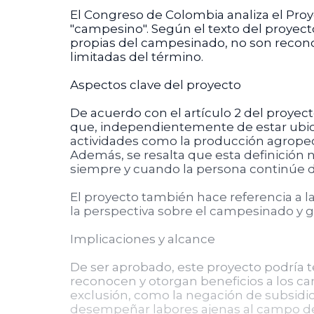
El Congreso de Colombia analiza el Proye
"campesino". Según el texto del proyecto
propias del campesinado, no son reconoc
limitadas del término.
Aspectos clave del proyecto
De acuerdo con el artículo 2 del proyec
que, independientemente de estar ubicad
actividades como la producción agropecua
Además, se resalta que esta definición 
siempre y cuando la persona continúe 
El proyecto también hace referencia a l
la perspectiva sobre el campesinado y g
Implicaciones y alcance
De ser aprobado, este proyecto podría 
reconocen y otorgan beneficios a los ca
exclusión, como la negación de subsidi
desempeñar labores ajenas al campo d