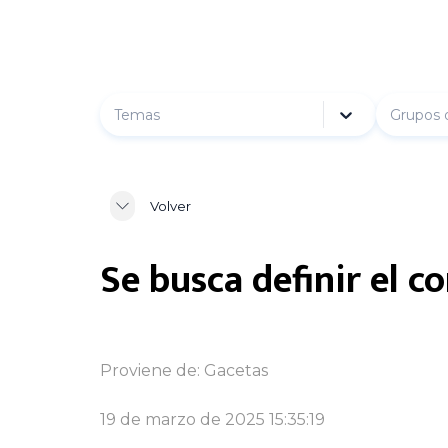
Temas
Grupos 
Volver
Se busca definir el 
Proviene de:
Gacetas
19 de marzo de 2025 15:35:19