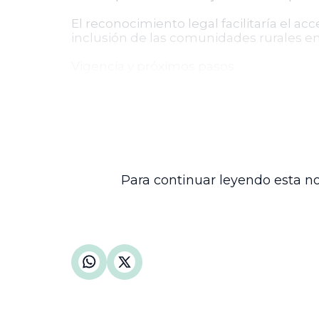
El reconocimiento legal facilitaría el a
inclusión de las comunidades rurales en 
Vigencia y próximos pasos
El texto del proyecto establece que, un
sean contrarias a él. Sin embargo, dado
aprobación en las cámaras del Congreso
Este proyecto representa un avance en
contexto donde el fortalecimiento del sec
Para continuar leyendo esta no