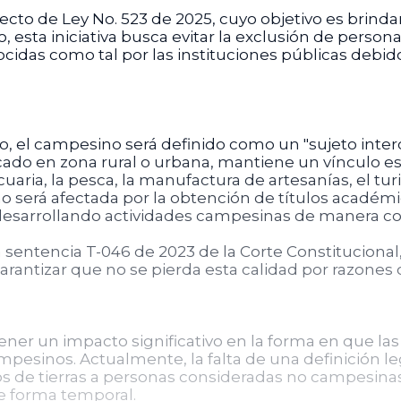
cto de Ley No. 523 de 2025, cuyo objetivo es brinda
, esta iniciativa busca evitar la exclusión de pers
idas como tal por las instituciones públicas debid
to, el campesino será definido como un "sujeto inte
o en zona rural o urbana, mantiene un vínculo espe
ria, la pesca, la manufactura de artesanías, el turi
no será afectada por la obtención de títulos académ
desarrollando actividades campesinas de manera 
a sentencia T-046 de 2023 de la Corte Constituciona
arantizar que no se pierda esta calidad por razone
tener un impacto significativo en la forma en que 
mpesinos. Actualmente, la falta de una definición l
os de tierras a personas consideradas no campesin
e forma temporal.