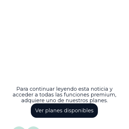
Vigencia y derogatorias
El decreto entrará en vigencia tras su
publicación oficial y deroga las
disposiciones previas que regulaban la
estructura del DANE, incluyendo el
Decreto 262 de 2004 y el Decreto 111 de
2022.
Con esta reforma, el DANE se posiciona
como un actor central en la
transformación digital del Estado y en la
generación de información confiable para
el desarrollo sostenible de Colombia.
Para continuar leyendo esta noticia y
acceder a todas las funciones premium,
adquiere uno de nuestros planes.
Ver planes disponibles