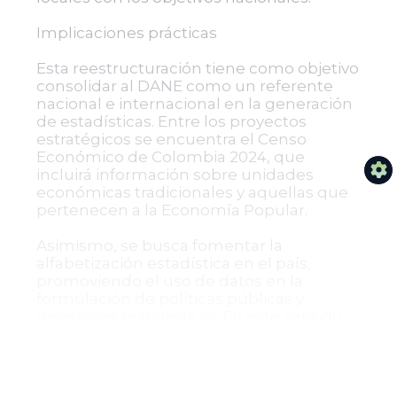
Implicaciones prácticas
Esta reestructuración tiene como objetivo
consolidar al DANE como un referente
nacional e internacional en la generación
de estadísticas. Entre los proyectos
estratégicos se encuentra el Censo
Económico de Colombia 2024, que
incluirá información sobre unidades
económicas tradicionales y aquellas que
pertenecen a la Economía Popular.
Asimismo, se busca fomentar la
alfabetización estadística en el país,
promoviendo el uso de datos en la
formulación de políticas públicas y
decisiones estratégicas. En este sentido,
el DANE liderará la creación del Plan
Estadístico Nacional y garantizará que las
estadísticas oficiales cumplan con los
estándares internacionales.