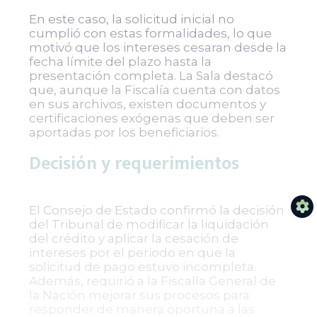
En este caso, la solicitud inicial no
cumplió con estas formalidades, lo que
motivó que los intereses cesaran desde la
fecha límite del plazo hasta la
presentación completa. La Sala destacó
que, aunque la Fiscalía cuenta con datos
en sus archivos, existen documentos y
certificaciones exógenas que deben ser
aportadas por los beneficiarios.
Decisión y requerimientos
El Consejo de Estado confirmó la decisión
del Tribunal de modificar la liquidación
del crédito y aplicar la cesación de
intereses por el periodo en que la
solicitud de pago estuvo incompleta.
Además, requirió a la Fiscalía General de
la Nación mejorar sus procesos para
responder de manera oportuna a las