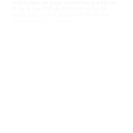
solicitudes de pago conforme al artículo
17 de la Ley 1755 de 2015, con el fin de
evitar perjuicios a los beneficiarios por
demoras administrativas.
La decisión ratifica la importancia del
cumplimiento riguroso de los requisitos
legales para la presentación de
solicitudes de pago en procesos
ejecutivos administrativos, buscando
proteger tanto el patrimonio público
como los derechos de los beneficiarios.
Con este pronunciamiento, el Consejo de
Estado envía un mensaje claro sobre la
necesidad de diligencia y formalidad en
los trámites administrativos, enfatizando
que el incumplimiento de los requisitos
legales puede afectar el reconocimiento
de derechos económicos, como la
causación de intereses. Así, se promueve
un equilibrio entre la protección de los