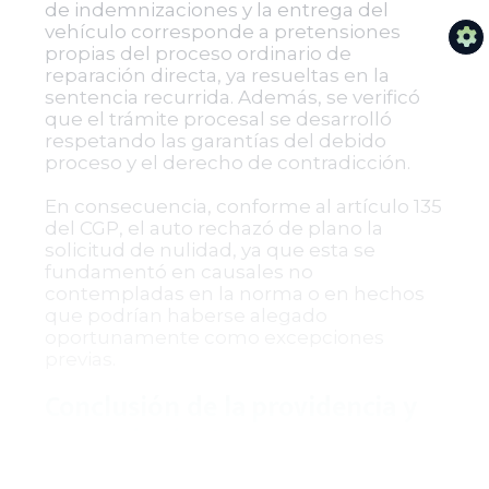
de indemnizaciones y la entrega del
vehículo corresponde a pretensiones
propias del proceso ordinario de
reparación directa, ya resueltas en la
sentencia recurrida. Además, se verificó
que el trámite procesal se desarrolló
respetando las garantías del debido
proceso y el derecho de contradicción.
En consecuencia, conforme al artículo 135
del CGP, el auto rechazó de plano la
solicitud de nulidad, ya que esta se
fundamentó en causales no
contempladas en la norma o en hechos
que podrían haberse alegado
oportunamente como excepciones
previas.
Conclusión de la providencia y
pasos siguientes