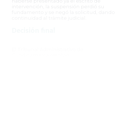
haberse presentado ya el escrito de
intervención, la suspensión perdió su
fundamento y se negó la solicitud, dando
continuidad al trámite judicial.
Decisión final
El Tribunal Administrativo de
Cundinamarca resolvió:
Negar la excepción previa de
agotamiento de jurisdicción presentada
por el ICBF.
Negar la solicitud de suspensión del
proceso presentada por la Agencia
Nacional de Defensa Jurídica del Estado.
Tener a la Agencia Nacional de Defensa
Jurídica del Estado como interviniente en