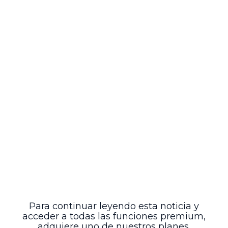
el proceso.
Vincular al proceso a las entidades
integrantes de la Comisión Intersectorial
para la Prevención del Reclutamiento
(CIPRUNNA), notificándoles para que
contesten la demanda y ejerzan su
derecho a proponer pruebas.
Esta providencia garantiza la adecuada
integración del proceso y permite avanzar
en la protección judicial de los derechos
colectivos de la infancia frente al
fenómeno del reclutamiento forzado,
reafirmando el compromiso institucional
con la defensa y respeto de los derechos
humanos de los niños, niñas y
adolescentes en Colombia.
Para continuar leyendo esta noticia y
acceder a todas las funciones premium,
adquiere uno de nuestros planes.