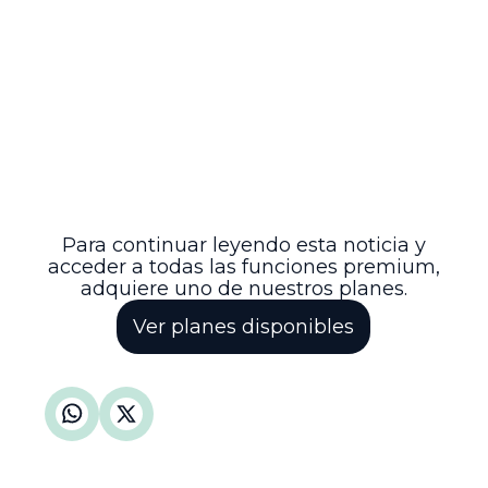
requisitos formales en los procesos
contencioso administrativos,
especialmente en casos que involucran
actos disciplinarios contra funcionarios
públicos. El Tribunal Administrativo de
Cundinamarca reafirma la necesidad de
una correcta representación procesal,
precisión en pretensiones y
cumplimiento de las normas de
notificación y prueba para garantizar la
validez y eficacia del proceso judicial.
Para continuar leyendo esta noticia y
acceder a todas las funciones premium,
adquiere uno de nuestros planes.
Ver planes disponibles