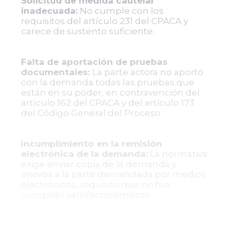
Solicitud de medida cautelar
inadecuada:
No cumple con los
requisitos del artículo 231 del CPACA y
carece de sustento suficiente.
Falta de aportación de pruebas
documentales:
La parte actora no aportó
con la demanda todas las pruebas que
están en su poder, en contravención del
artículo 162 del CPACA y del artículo 173
del Código General del Proceso.
Incumplimiento en la remisión
electrónica de la demanda:
La normativa
exige enviar copia de la demanda y
anexos a la parte demandada por medios
electrónicos, requisito que no fue
cumplido satisfactoriamente.