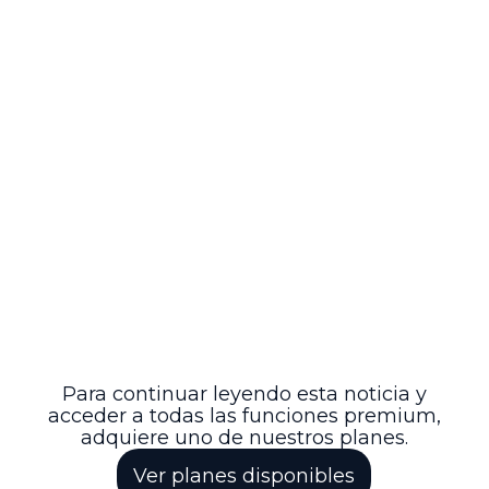
se facilita la transparencia en el mercado
y se provee un referente confiable para la
administración tributaria. De esta forma,
se fortalece el reconocimiento y la
protección de un patrimonio cultural
inmaterial, al tiempo que se promueve el
desarrollo económico de las regiones
productoras.
En síntesis, la Resolución 0302 de 2026
del DANE articula aspectos técnicos,
legales y culturales para regular un sector
artesanal relevante, contribuyendo a la
formalización y al respeto de las
tradiciones comunitarias vinculadas al
Viche/Biche, y abriendo nuevas
oportunidades para el crecimiento
sostenible de estas comunidades.
Para continuar leyendo esta noticia y
acceder a todas las funciones premium,
adquiere uno de nuestros planes.
Ver planes disponibles