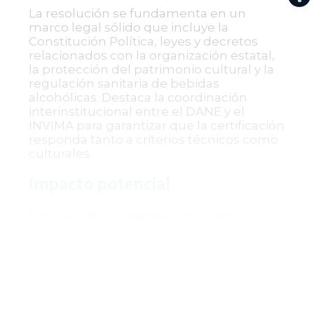
La resolución se fundamenta en un
marco legal sólido que incluye la
Constitución Política, leyes y decretos
relacionados con la organización estatal,
la protección del patrimonio cultural y la
regulación sanitaria de bebidas
alcohólicas. Destaca la coordinación
interinstitucional entre el DANE y el
INVIMA para garantizar que la certificación
responda tanto a criterios técnicos como
culturales.
Impacto potencial
Esta regulación representa un paso
importante para formalizar la producción
y comercialización del Viche/Biche, una
bebida ancestral con valor cultural y
económico para las comunidades
afrocolombianas del Pacífico. Al
establecer un precio oficial sin impuestos,