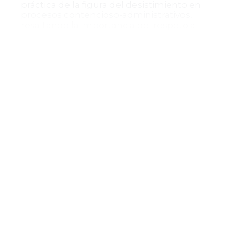
práctica de la figura del desistimiento en
procesos contencioso-administrativos,
resaltando la importancia del respeto a
las formalidades procesales y la ausencia
de obstáculos para que el actor pueda
renunciar voluntariamente a sus
pretensiones.
De igual manera, el auto interlocutorio
subraya que el desistimiento produce
efectos jurídicos similares a una
sentencia absolutoria respecto a la cosa
juzgada, pero sin imponer sanciones en
costas cuando la contraparte no se
opone.
En conclusión, esta providencia refuerza
la dinámica procesal en el ámbito
administrativo, garantizando la posibilidad
de concluir anticipadamente procesos
mediante mecanismos legales y
respetuosos del debido proceso,