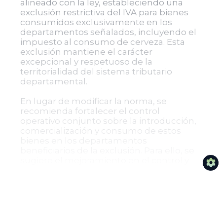
alineado con la ley, estableciendo una
exclusión restrictiva del IVA para bienes
consumidos exclusivamente en los
departamentos señalados, incluyendo el
impuesto al consumo de cerveza. Esta
exclusión mantiene el carácter
excepcional y respetuoso de la
territorialidad del sistema tributario
departamental.
En lugar de modificar la norma, se
recomienda fortalecer el control
operativo conjunto sobre la introducción,
comercialización y consumo de estos
bienes en los departamentos
beneficiarios de la exclusión. Para ello, se
sugiere el mejoramiento en el control y
recaudo mediante convenios
interinstitucionales entre departamentos
y la Nación, con el fin de combatir la
evasión, elusión y contrabando.
Finalmente, se recuerda que la