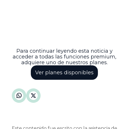
normativa, jurisprudencia y doctrina en
materia tributaria y aduanera, dentro de la
competencia de la DIAN, puede
consultarse en el normograma oficial de
la entidad, herramienta clave para
garantizar la correcta interpretación y
aplicación de las normas tributarias en
Colombia.
Para continuar leyendo esta noticia y
acceder a todas las funciones premium,
adquiere uno de nuestros planes.
Ver planes disponibles
Este contenido fue escrito con la asistencia de