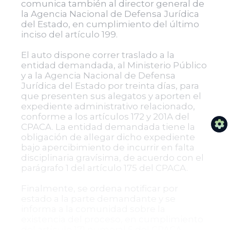
comunica también al director general de
la Agencia Nacional de Defensa Jurídica
del Estado, en cumplimiento del último
inciso del artículo 199.
El auto dispone correr traslado a la
entidad demandada, al Ministerio Público
y a la Agencia Nacional de Defensa
Jurídica del Estado por treinta días, para
que presenten sus alegatos y aporten el
expediente administrativo relacionado,
conforme a los artículos 172 y 201A del
CPACA. La entidad demandada tiene la
obligación de allegar dicho expediente
bajo apercibimiento de incurrir en falta
disciplinaria gravísima, de acuerdo con el
parágrafo 1 del artículo 175 del CPACA.
Finalmente, se ordena notificar por
estado a la parte demandante y se
informa a la comunidad sobre la
existencia del proceso, en cumplimiento
del artículo 171 numeral 5 del CPACA,