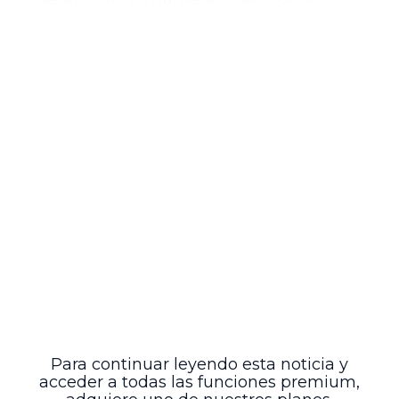
garantizando la transparencia del
procedimiento.
Importancia del trámite
Esta admisión marca el inicio formal del
control judicial sobre el Decreto 369 de
2026, permitiendo que se examinen los
argumentos de fondo relacionados con la
modificación del régimen de inversión de
los fondos de pensiones en activos en el
exterior. El desarrollo de este proceso será
clave para definir la validez y alcance de
las disposiciones contenidas en la
normativa cuestionada.
Fuente: Consejo de Estado, Sala de lo
Contencioso Administrativo, Subsección A.
Para continuar leyendo esta noticia y
acceder a todas las funciones premium,