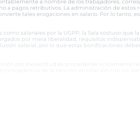
contablemente a nombre de los trabajadores, corres
o a pagos retributivos. La administración de estos 
onvierte tales erogaciones en salario. Por lo tanto, 
as como salariales por la UGPP, la Sala sostuvo que
orgados por mera liberalidad, requisitos indispensa
sión salarial, por lo que estas bonificaciones deber
.
anción por inexactitud es procedente únicamente re
improcedencia de la sanción en relación con los 
vocó parcialmente la sentencia de primera instancia
nó un incidente de liquidación de sentencia para rel
o de transporte, taxis, buses, cargue, descargue, al
s de ocasionalidad y liberalidad. Asimismo, se orden