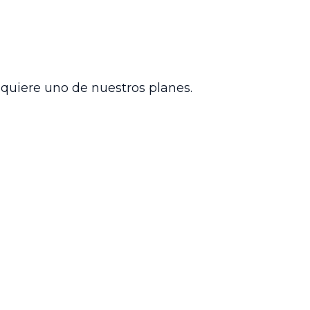
r costas en ninguna de las instancias.
a de seguridad social, reafirmando
estableciendo parámetros claros para
dquiere uno de nuestros planes.