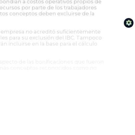
pondían a costos operativos propios de
recursos por parte de los trabajadores
estos conceptos deben excluirse de la
 la empresa no acreditó suficientemente
bles para su exclusión del IBC. Tampoco
án incluirse en la base para el cálculo
specto de las bonificaciones que fueron
demás conceptos reconocidos como no
, declaró la nulidad parcial de los
iquidar los aportes al SPS del año 2013,
ojamiento, manutención y bonificaciones
ó actualizar la sanción por inexactitud