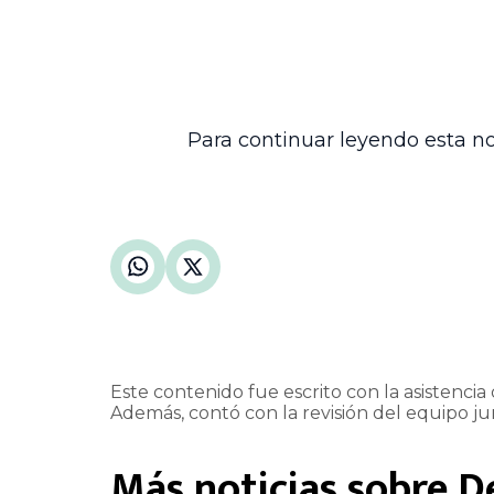
Por tratarse de una revocatoria parcial 
Esta providencia contribuye a precisar l
principios de legalidad y justicia en la 
futuros procesos de fiscalización y liqui
Para continuar leyendo esta no
Este contenido fue escrito con la asistencia d
Además, contó con la revisión del equipo jur
Más noticias sobre
D