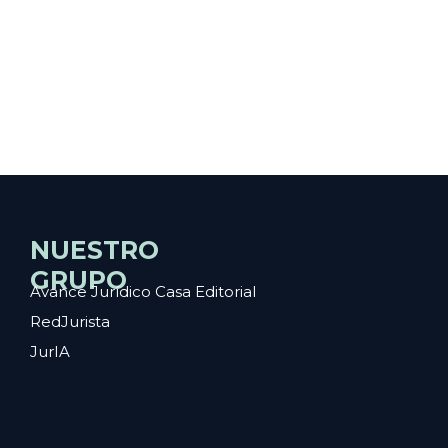
NUESTRO
GRUPO
Avance Jurídico Casa Editorial
RedJurista
JurIA