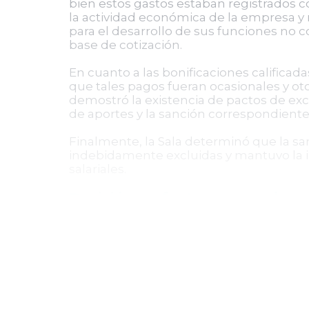
bien estos gastos estaban registrados 
la actividad económica de la empresa y n
para el desarrollo de sus funciones no c
base de cotización.
En cuanto a las bonificaciones calificad
que tales pagos fueran ocasionales y ot
demostró la existencia de pactos de exclu
de aportes y la sanción correspondiente
Finalmente, la Sala determinó que la s
indebidamente excluidas y mantuvo la 
salariales.
Decisión y efectos procesales
En consecuencia, el Consejo de Estado re
actos administrativos impugnados y orde
excluyendo del IBC los pagos por auxili
otorgadas a trabajadores bajo condicione
conforme a esta reliquidación.