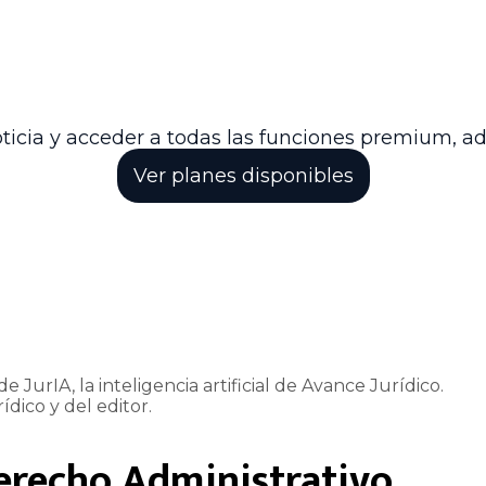
favorable a la demandante, la Sala decidió no impone
os alcances de la normativa sobre aportes al sistem
interpretación de pagos salariales y no salariales, y 
dación.
ticia y acceder a todas las funciones premium, a
Ver planes disponibles
e JurIA, la inteligencia artificial de Avance Jurídico.
ídico y del editor.
erecho Administrativo