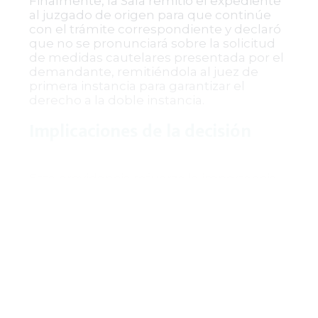
Finalmente, la Sala remitió el expediente
al juzgado de origen para que continúe
con el trámite correspondiente y declaró
que no se pronunciará sobre la solicitud
de medidas cautelares presentada por el
demandante, remitiéndola al juez de
primera instancia para garantizar el
derecho a la doble instancia.
Implicaciones de la decisión
Esta providencia refuerza la importancia
del cumplimiento estricto de los plazos
procesales en materia laboral y el
correcto uso de las plataformas digitales
judiciales. Asimismo, subraya que la mera
afirmación de presentación de
documentos no es suficiente para
acreditar el cumplimiento de un requisito
procesal, siendo esencial la prueba
documental y la comunicación oportuna