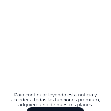
de cualquier dificultad técnica.
La confirmación de este auto evidencia la
rigurosidad con que los tribunales
laborales supervisan el debido proceso y
los derechos de defensa, respetando los
principios constitucionales y las
normativas vigentes en el procedimiento
ordinario laboral.
En conclusión, este fallo sienta un
precedente relevante para futuras
actuaciones en procesos laborales,
especialmente en lo que respecta al
manejo de la prueba documental en
medios electrónicos y la observancia de
los términos legales, fortaleciendo así la
seguridad jurídica y la efectividad del
sistema judicial laboral.
Para continuar leyendo esta noticia y
acceder a todas las funciones premium,
adquiere uno de nuestros planes.