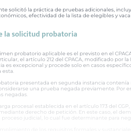
e solicitó la práctica de pruebas adicionales, incl
nómicos, efectividad de la lista de elegibles y vaca
 la solicitud probatoria
gimen probatorio aplicable es el previsto en el CP
rticular, el artículo 212 del CPACA, modificado por l
ia es excepcional y procede solo en casos específi
 esta.
robatoria presentada en segunda instancia contenía 
considerarse una prueba negada previamente. Por en
as negadas.
arga procesal establecida en el artículo 173 del CGP,
n mediante derecho de petición. En este caso, el d
l proceso judicial, lo cual fue determinante para nega
plimiento de los requisitos formales y sustanciales