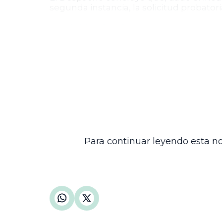
segunda instancia, la solicitud probator
Decisión final
En consecuencia, la Sala de lo Contenci
el recurso de apelación. Se ordenó ingr
Esta providencia reafirma la rigurosida
importancia de agotar vías previas para 
debido proceso ajustado a derecho. Con e
procesos administrativos, asegurando 
debidamente justificada.
Para continuar leyendo esta no