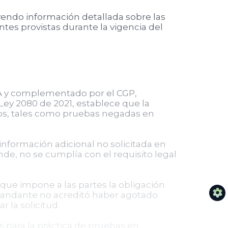
uyendo información detallada sobre las
ntes provistas durante la vigencia del
ACA y complementado por el CGP,
a Ley 2080 de 2021, establece que la
cos, tales como pruebas negadas en
información adicional no solicitada en
de, no se cumplía con el requisito legal
 que impone a las partes la obligación
emandante no acreditó haber agotado
r la solicitud.
 para la práctica de pruebas en