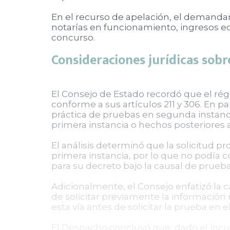
En el recurso de apelación, el demandant
notarías en funcionamiento, ingresos eco
concurso.
Consideraciones jurídicas sobre
El Consejo de Estado recordó que el ré
conforme a sus artículos 211 y 306. En pa
práctica de pruebas en segunda instanc
primera instancia o hechos posteriores a
El análisis determinó que la solicitud p
primera instancia, por lo que no podía 
para su decreto bajo la causal de prueb
Adicionalmente, el Consejo enfatizó la c
de solicitar previamente la informació
esta vía antes de solicitar la prueba en e
El Despacho concluyó que, dado el incum