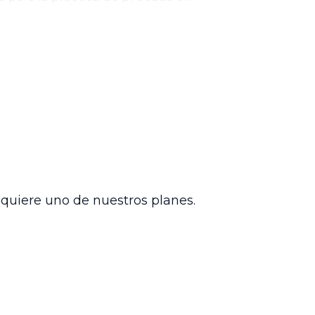
gar la solicitud probatoria formulada en
ondiente.
teria administrativa, destacando la
ecidos en la ley para garantizar un
preservar la eficacia y celeridad de los
ea una excepción fundamentada y
dquiere uno de nuestros planes.