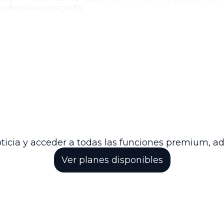
ia debía ser negada.
oso Administrativo del Consejo de Estado resolvió ne
esar el expediente para la decisión de fondo corresp
d del régimen probatorio en segunda instancia en ma
la obtención de pruebas y respetar los límites establ
sta decisión, se busca evitar dilaciones indebidas y 
que la práctica de pruebas en segunda instancia s
ticia y acceder a todas las funciones premium, a
Ver planes disponibles