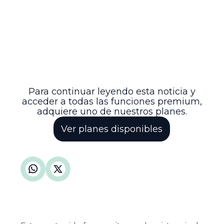
garantizar un adecuado trámite judicial.
De esta manera, se busca preservar el
equilibrio entre las entidades públicas
involucradas y asegurar la legalidad en el
reconocimiento y regulación de
organizaciones deportivas vinculadas a
juegos de suerte y azar como el póker, en
concordancia con el marco jurídico
vigente.
Para continuar leyendo esta noticia y
acceder a todas las funciones premium,
adquiere uno de nuestros planes.
Ver planes disponibles