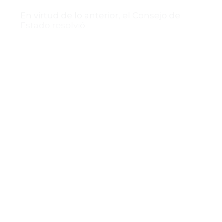
En virtud de lo anterior, el Consejo de
Estado resolvió:
Primero:
Adecuar el trámite de la
demanda presentada al medio de control
de nulidad y restablecimiento del
derecho.
Segundo:
Remitir el expediente al
Tribunal Administrativo de Cundinamarca
para que conozca del proceso por
competencia territorial y material.
La providencia destaca la importancia de
ajustar los medios de control procesal
conforme a la naturaleza de los actos
administrativos cuestionados, así como la
correcta asignación de competencia para