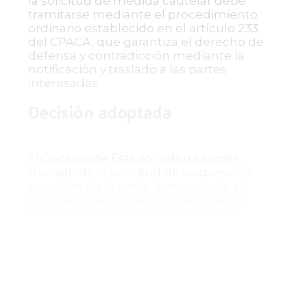
la solicitud de medida cautelar debe
tramitarse mediante el procedimiento
ordinario establecido en el artículo 233
del CPACA, que garantiza el derecho de
defensa y contradicción mediante la
notificación y traslado a las partes
interesadas.
Decisión adoptada
El Consejo de Estado ordenó correr
traslado de la solicitud de suspensión
provisional a la parte demandada, al
Ministerio de Educación Nacional y al
Ministerio Público, concediendo un
término común de cinco días para que
presenten sus consideraciones. La
decisión fue comunicada a las partes y se
aclaró que contra este auto no procede
recurso alguno, conforme a la Ley 1437 de
2011.