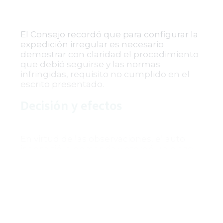
El Consejo recordó que para configurar la
expedición irregular es necesario
demostrar con claridad el procedimiento
que debió seguirse y las normas
infringidas, requisito no cumplido en el
escrito presentado.
Decisión y efectos
En virtud de las observaciones, el auto
inadmitió la demanda y otorgó un plazo
de tres días al demandante para que
subsane las deficiencias señaladas,
corrigiendo la demanda en un solo texto
y ajustándose a las exigencias legales. De
no hacerlo, la demanda será rechazada
sin posibilidad de recurso, tal como lo
dispone el inciso 3º del artículo 276 del