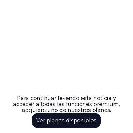
CPACA.
Esta providencia reafirma la importancia
del cumplimiento estricto de los
requisitos procesales formales en los
medios de control de nulidad electoral,
para garantizar la adecuada sustanciación
y defensa de los derechos en materia
electoral dentro del ámbito universitario.
La decisión completa y el auto judicial
pueden ser consultados en el sitio web
oficial del Consejo de Estado, bajo el
número de radicación correspondiente,
para quienes deseen profundizar en los
detalles del caso y su resolución.
Para continuar leyendo esta noticia y
acceder a todas las funciones premium,
adquiere uno de nuestros planes.
Ver planes disponibles