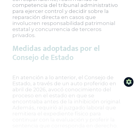
competencia del tribunal administrativo
para ejercer control y decidir sobre la
reparación directa en casos que
involucren responsabilidad patrimonial
estatal y concurrencia de terceros
privados.
Medidas adoptadas por el
Consejo de Estado
En atención a lo anterior, el Consejo de
Estado, a través de un auto proferido en
abril de 2026, avocó conocimiento del
proceso en el estado en que se
encontraba antes de la inhibición original.
Además, requirió al juzgado laboral que
remitiera el expediente físico para
continuar con la evaluación y proferir la
sentencia que corresponda en derecho.