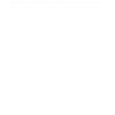
Esta providencia reafirma la importancia
de la delimitación clara de competencia
entre jurisdicciones, especialmente en
procesos complejos que involucran
actores públicos y privados, y garantiza
que los recursos jurisdiccionales sean
tramitados por la autoridad competente
para otorgar una adecuada tutela judicial.
---
Este caso ilustra la aplicación práctica del
fuero de atracción y la coordinación entre
diferentes instancias judiciales,
contribuyendo a la seguridad jurídica en
procesos de reparación directa por daños
derivados de actividades públicas y
privadas concurrentes. De esta manera,
se fortalece la protección de los derechos
de los trabajadores y la responsabilidad
patrimonial del Estado, asegurando una
administración de justicia eficiente y