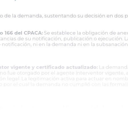
azo de la demanda, sustentando su decisión en dos
lo 166 del CPACA:
Se establece la obligación de ane
cias de su notificación, publicación o ejecución. L
notificación, ni en la demanda ni en la subsanació
tor vigente y certificado actualizado:
La demanda
o fue otorgado por el agente interventor vigente, 
ón legal. La legitimación activa para actuar en nom
vo por el cual la demanda no cumplió con las formal
mandante corrigió otros defectos señalados en el a
o y la estimación de la cuantía, los incumplimientos