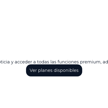
concluyó que la providencia apelada se ajustó a de
s procesales relativas a la documentación exigida. 
do la devolución del expediente a dicho tribunal p
l cumplimiento riguroso de los requisitos formales
ia del proceso y la debida defensa de los derechos. As
n legal son fundamentales para que las reclamacion
sparencia en la administración pública.
ticia y acceder a todas las funciones premium, a
Ver planes disponibles