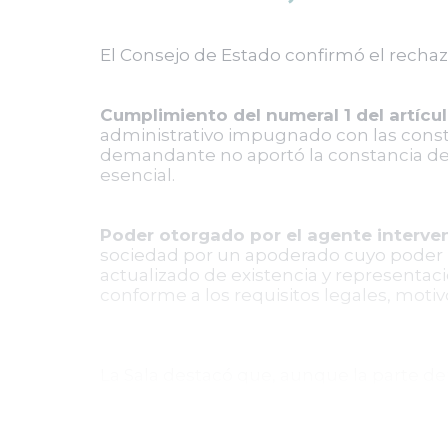
El Consejo de Estado confirmó el rech
Cumplimiento del numeral 1 del artícu
administrativo impugnado con las constan
demandante no aportó la constancia de 
esencial.
Poder otorgado por el agente interven
sociedad por un apoderado cuyo poder n
actualizado de existencia y representaci
conforme a los requisitos legales, moti
La Sala destacó que, aunque la parte de
individualización del acto administrativ
confirmar el rechazo de la demanda.