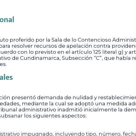
ional
auto proferido por la Sala de lo Contencioso Adminis
para resolver recursos de apelación contra provide
erdo con lo previsto en el artículo 125 literal g) y a
rativo de Cundinamarca, Subsección “C”, que habí
es.
ales
ción presentó demanda de nulidad y restablecimien
iedades, mediante la cual se adoptó una medida adm
tribunal administrativo inadmitió inicialmente la de
ubsanar los siguientes aspectos:
nistrativo impugnado, incluyendo tipo, número, fecha