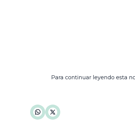
Conclusión de la Sala
En consecuencia, el Consejo de Estado 
haberse subsanado debidamente las falta
Administrativo de Cundinamarca, ordenan
correspondientes.
Esta decisión reitera la importancia de
administrativas para garantizar la eficac
procesales y la adecuada representació
evitando dilaciones y asegurando la tran
Para continuar leyendo esta no