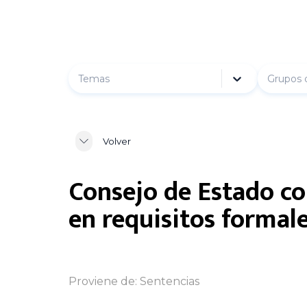
Temas
Grupos 
Volver
Consejo de Estado c
en requisitos formal
Proviene de:
Sentencias