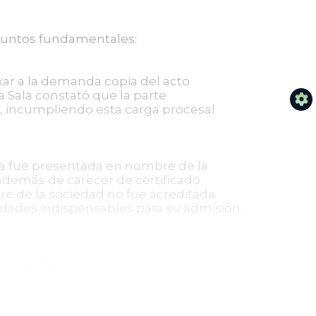
 puntos fundamentales:
xar a la demanda copia del acto
a Sala constató que la parte
n, incumpliendo esta carga procesal
 fue presentada en nombre de la
además de carecer de certificado
bre de la sociedad no fue acreditada
idades indispensables para su admisión.
uto inadmisorio, como la
 referidos fueron determinantes para