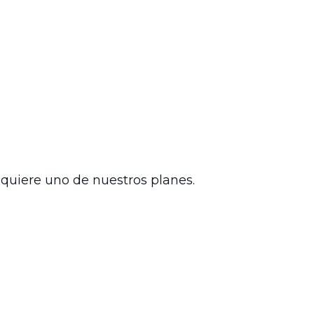
recho al rechazar la demanda por no
Confirmó así el auto del Tribunal
ara los efectos legales
 en la presentación de demandas
í, se enfatiza que el respeto a las cargas
es sean valoradas en el mérito,
dquiere uno de nuestros planes.