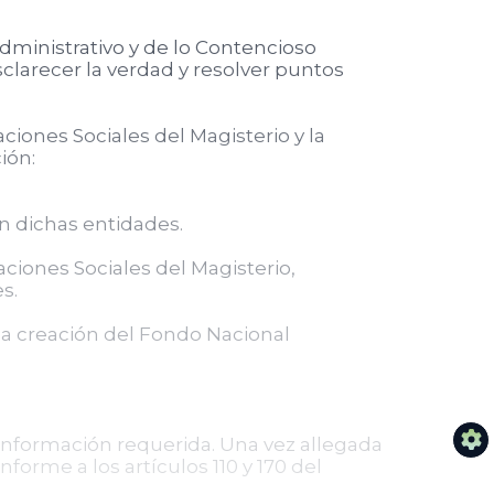
dministrativo y de lo Contencioso
sclarecer la verdad y resolver puntos
ciones Sociales del Magisterio y la
ión:
n dichas entidades.
aciones Sociales del Magisterio,
s.
 la creación del Fondo Nacional
 información requerida. Una vez allegada
forme a los artículos 110 y 170 del