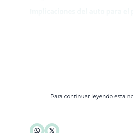
Implicaciones del auto para el
Este auto de mejor proveer refleja la di
pruebas adicionales de oficio, el Consej
reconocimiento de cesantías anualizada
De esta manera, la Sala avanza en el trám
controversia planteada, garantizando el
administrativo y laboral en materia de p
Esta providencia se enmarca en el ejerc
institucional con la correcta administra
sector educativo.
Para continuar leyendo esta no