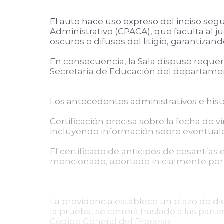
El auto hace uso expreso del inciso seg
Administrativo (CPACA), que faculta al j
oscuros o difusos del litigio, garantizan
En consecuencia, la Sala dispuso requeri
Secretaría de Educación del departament
Los antecedentes administrativos e hist
Certificación precisa sobre la fecha de 
incluyendo información sobre eventuale
El certificado de anticipos de cesantías
mencionado, aportado inicialmente por l
La providencia establece un plazo de di
la prueba, se correrá traslado a las part
Código General del Proceso.