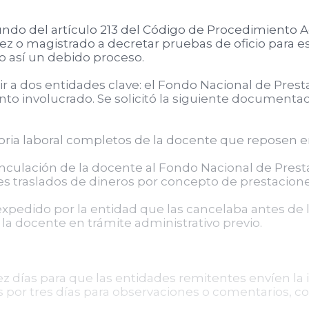
undo del artículo 213 del Código de Procedimiento A
uez o magistrado a decretar pruebas de oficio para e
do así un debido proceso.
r a dos entidades clave: el Fondo Nacional de Presta
o involucrado. Se solicitó la siguiente documentac
oria laboral completos de la docente que reposen e
vinculación de la docente al Fondo Nacional de Prest
s traslados de dineros por concepto de prestacione
 expedido por la entidad que las cancelaba antes de
a docente en trámite administrativo previo.
ez días para que las entidades remitentes envíen la
es por tres días para observaciones o comentarios, con