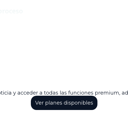
 proceso
ligencia del tribunal para garantizar un proceso tran
o de Estado busca fortalecer la base probatoria para 
s, un derecho importante para los docentes.
ite de este litigio con miras a dictar una sentencia 
 cumplimiento de los principios procesales y la corr
restaciones sociales del magisterio.
icio riguroso y ordenado de la función jurisdiccion
ción de justicia en casos que involucran derechos lab
ticia y acceder a todas las funciones premium, a
Ver planes disponibles