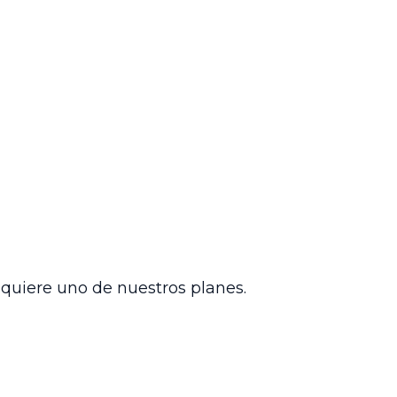
sparente y fundamentado. Al solicitar
una decisión justa y precisa sobre el
definitiva que resuelva de fondo la
ecta aplicación del derecho
al, evidenciando el compromiso
orales y prestaciones sociales en el
dquiere uno de nuestros planes.