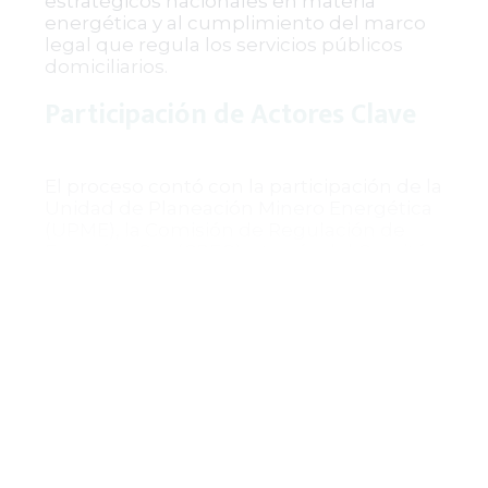
estratégicos nacionales en materia
energética y al cumplimiento del marco
legal que regula los servicios públicos
domiciliarios.
Participación de Actores Clave
El proceso contó con la participación de la
Unidad de Planeación Minero Energética
(UPME), la Comisión de Regulación de
Energía y Gas (CREG) a través del Comité
Asesor de Planeamiento de la
Transmisión (CAPT), y la Dirección de
Energía Eléctrica del Ministerio de Minas y
Energía, quienes realizaron la evaluación
técnica y económica del plan. Además, se
invitó a la ciudadanía a participar
mediante comentarios públicos en la
página web del Ministerio, los cuales
fueron analizados y respondidos
formalmente.