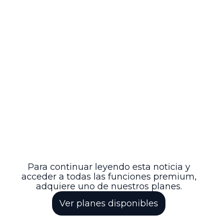
Finalmente, el Ministerio de Minas y
Energía, en ejercicio de sus competencias
legales, promueve la adopción de este
plan para la expansión del sistema
eléctrico nacional. Esta iniciativa se
presenta como un paso fundamental
para modernizar la infraestructura
eléctrica, fortalecer la confiabilidad del
SIN y apoyar el desarrollo sostenible del
sector energético colombiano. Con la
implementación efectiva de este plan, se
espera consolidar un sistema eléctrico
robusto, capaz de responder a las
demandas futuras y contribuir al
bienestar de la población y el progreso
del país.
Para continuar leyendo esta noticia y
acceder a todas las funciones premium,
adquiere uno de nuestros planes.
Ver planes disponibles