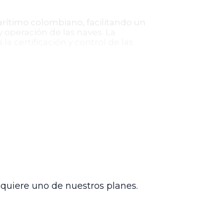
arítimo colombiano, facilitando un
y operación de las naves. La
la certificación y control de las
ridad reguladora y certificadora, los
habilitados del sector naval adscritos al
a buques de guerra, auxiliares de la
cial.
ndo normativas anteriores y consolidando
ón marítima nacional y promoviendo la
dquiere uno de nuestros planes.