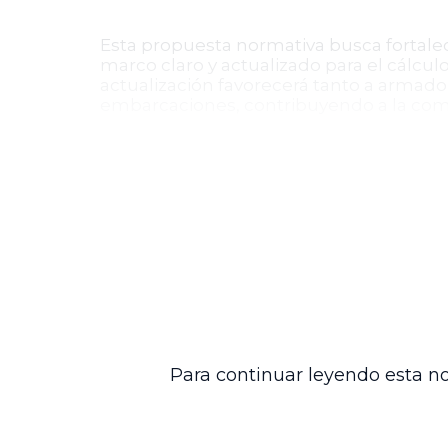
Esta propuesta normativa busca fortalec
marco claro y actualizado para el cálculo
actualización favorecerá tanto a armadores
embarcaciones, contribuyendo a la compe
Participación de actores clave
El proyecto involucra a diversos actores
armadores y astilleros responsables de p
CONINPA, encargados de elaborar las mi
Armada Nacional y buques para transport
La resolución propuesta entrará en vigen
un marco actualizado para el cálculo de
seguridad y eficiencia en las actividades
Para continuar leyendo esta no