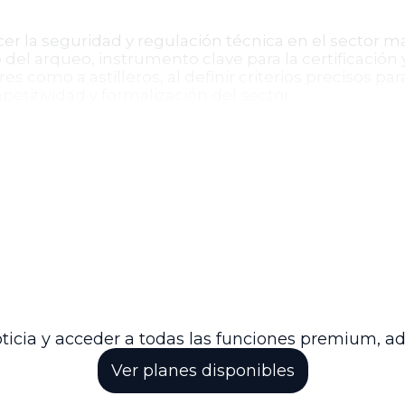
er la seguridad y regulación técnica en el sector m
 del arqueo, instrumento clave para la certificación 
 como a astilleros, al definir criterios precisos para 
titividad y formalización del sector.
, incluyendo la Dirección General Marítima como auto
resentar los cálculos de arqueo, y los profesionales 
nutas técnicas. La normativa excluye expresamente 
e de tropas, enfocándose en el sector civil y comer
cia tras su publicación en el Diario Oficial, deroga
l arqueo en Colombia, fortaleciendo así la regulaci
 marítimas del país.
ticia y acceder a todas las funciones premium, a
Ver planes disponibles