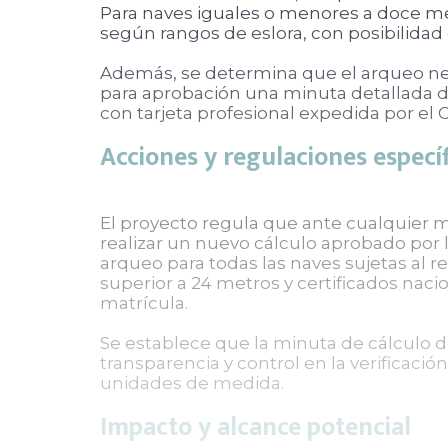
Para naves iguales o menores a doce met
según rangos de eslora, con posibilidad 
Además, se determina que el arqueo neto
para aprobación una minuta detallada de
con tarjeta profesional expedida por el 
Acciones y regulaciones especí
El proyecto regula que ante cualquier m
realizar un nuevo cálculo aprobado por 
arqueo para todas las naves sujetas al r
superior a 24 metros y certificados nac
matrícula.
Se establece que la minuta de cálculo 
transparencia y control en la verificaci
unidades de medida.
Impacto y alcance potencial