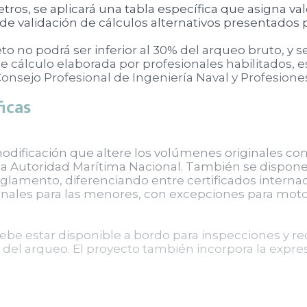
ros, se aplicará una tabla específica que asigna va
de validación de cálculos alternativos presentados 
 no podrá ser inferior al 30% del arqueo bruto, y s
 cálculo elaborada por profesionales habilitados, es
Consejo Profesional de Ingeniería Naval y Profesione
ficas
odificación que altere los volúmenes originales con
la Autoridad Marítima Nacional. También se dispone 
eglamento, diferenciando entre certificados internac
ionales para las menores, con excepciones para moto
debe estar disponible a bordo para inspecciones y 
ón del arqueo. El proyecto también incorpora la exp