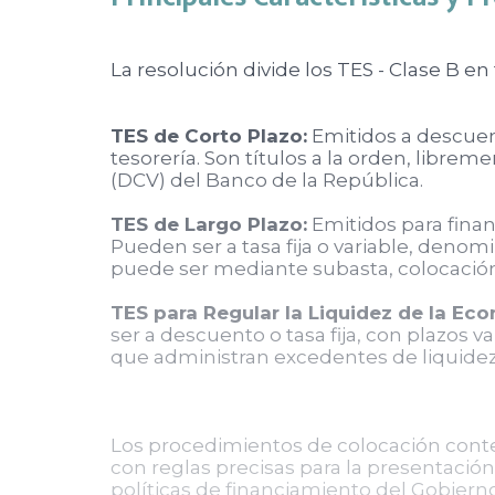
La resolución divide los TES - Clase B en
TES de Corto Plazo:
Emitidos a descuent
tesorería. Son títulos a la orden, libre
(DCV) del Banco de la República.
TES de Largo Plazo:
Emitidos para finan
Pueden ser a tasa fija o variable, deno
puede ser mediante subasta, colocación 
TES para Regular la Liquidez de la Ec
ser a descuento o tasa fija, con plazos
que administran excedentes de liquidez
Los procedimientos de colocación cont
con reglas precisas para la presentación
políticas de financiamiento del Gobier