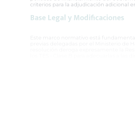
criterios para la adjudicación adicional 
Base Legal y Modificaciones
Este marco normativo está fundamentado e
previas delegadas por el Ministerio de H
resolución deroga expresamente la Reso
los TES - Clase B para adecuarlas a las 
Impacto y Vigencia
Con la actualización de las reglas para l
pública interna, facilitando un financia
mercado y mecanismos para sancionar i
pública. La resolución rige a partir de 
En síntesis, la Resolución 0946 de 2026
públicos y la regulación del mercado de
inversionistas en los títulos de deuda 