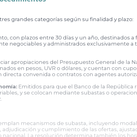
 tres grandes categorías según su finalidad y plazo:
o, con plazos entre 30 días y un año, destinados a
mente negociables y administrados exclusivamente a 
ciar apropiaciones del Presupuesto General de la Na
minados en pesos, UVR o dólares, y cuentan con cupo
directa convenida o contratos con agentes autoriza
onomía:
Emitidos para que el Banco de la República 
 variables, y se colocan mediante subastas o operaci
.
emplan mecanismos de subasta, incluyendo modalid
, adjudicación y cumplimiento de las ofertas, ajusta
no nacional. La resolución determina también los ho