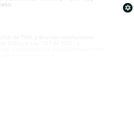
ceso.
2150 de 1995, y diversas resoluciones
 2020 y la Ley 1753 de 2015. La
ndo y ajustando las disposiciones sobre
esidades del Gobierno.
ción fortalece la gestión de la deuda
 garantías claras para los agentes del
y estabilidad del mercado de deuda
e sean contrarias.
ra el manejo eficiente de los recursos
nacional y en la confianza de los
amental para mantener la estabilidad