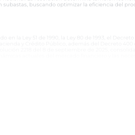
en subastas, buscando optimizar la eficiencia del pro
n la Ley 51 de 1990, la Ley 80 de 1993, el Decreto 
acienda y Crédito Público, además del Decreto 400 de
lución 2218 del 8 de septiembre de 2025, consolida
dinámicas actuales del mercado financiero y las nec
a emisión y colocación de los TES - Clase B, la resolu
miento ordenado y eficiente para el Estado. Establece
ncumplimientos, contribuyendo a la transparencia 
su publicación, derogando las normas anteriores que l
 representa un instrumento jurídico indispensable pa
 deuda interna, con efectos directos en la economía 
pública colombianos. Este avance normativo es fund