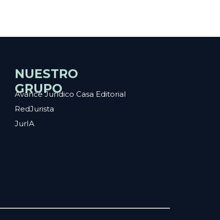
NUESTRO
GRUPO
Avance Jurídico Casa Editorial
RedJurista
JurIA