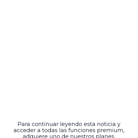
negociación y evaluación de las
solicitudes de condonación y acuerdos de
pago. Los recursos recuperados se
destinarán al Fondo de Alivios y
Estímulos, garantizando un manejo
adecuado y transparente.
Este proyecto de acuerdo aún no está
vigente y se encuentra en etapa de
revisión para su eventual adopción
definitiva por la Junta Directiva del
ICETEX. Su aprobación podría marcar un
avance relevante en la política pública de
acceso y permanencia en la educación
superior a través del alivio financiero a
beneficiarios con dificultades para
cumplir sus obligaciones crediticias,
contribuyendo así a la construcción de un
sistema educativo más inclusivo y
sostenible.
Para continuar leyendo esta noticia y
acceder a todas las funciones premium,
adquiere uno de nuestros planes.