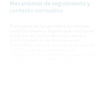
Mecanismos de seguimiento y
contexto normativo
El proyecto se fundamenta en normas
constitucionales y legales que reconocen
la educación como derecho y servicio
público, además de disposiciones
específicas sobre la naturaleza jurídica del
ICETEX, la gestión de cartera y la
condonación de créditos. Se alinea con el
Plan Nacional de Desarrollo 2022-2026 y
cumple con las directrices de
transparencia y participación ciudadana,
habiéndose sometido a consulta pública
sin recibir observaciones.
El seguimiento de la política
corresponderá a la Dirección de Cobranza
y al Comité de Cartera del ICETEX,
quienes tendrán responsabilidades en la