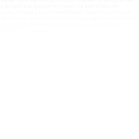
y proyectos que promueven la participación
comunitaria y la sostenibilidad. Para Corpochivor,
el plan es una herramienta clave para cumplir con
sus objetivos institucionales y con la política
ambiental nacional.
Sustento Legal y Seguimiento
El acuerdo se fundamenta en la Constitución
Política de Colombia, la Ley 99 de 1993, el Decreto
1076 de 2015, y normativas conexas que regulan la
administración ambiental y el ordenamiento
territorial. Además, incorpora directrices
nacionales como el SINAP y el Plan de Gestión
Ambiental Regional 2020-2031. El seguimiento del
cumplimiento se realizará mediante mecanismos
previstos en el Plan de Manejo, con participación
de actores institucionales y comunitarios, y su
publicación en medios oficiales garantiza
transparencia y acceso a la información.