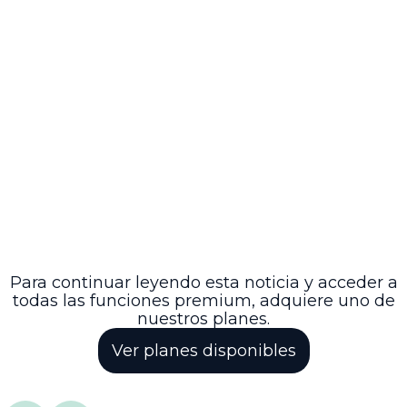
Conclusión
La actualización del Plan de Manejo del DRMI
Cuchilla El Varal representa un avance jurídico y
ambiental significativo para la región de Boyacá,
estableciendo un marco integral que armoniza la
conservación de la biodiversidad con el desarrollo
local sostenible, y reafirma el compromiso
institucional de Corpochivor en la gestión
ambiental territorial. Este esfuerzo conjunto entre
autoridades y comunidades sienta las bases para
un futuro donde la protección ambiental y el
bienestar social coexistan en equilibrio,
garantizando la preservación del patrimonio
natural para las generaciones presentes y futuras.
Para continuar leyendo esta noticia y acceder a
todas las funciones premium, adquiere uno de
nuestros planes.
Ver planes disponibles