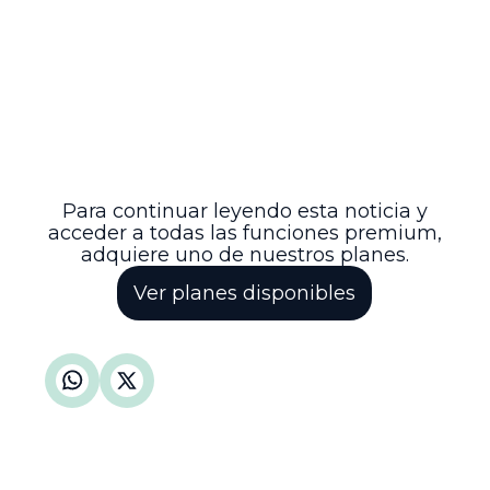
electorales y la responsabilidad de los
actores de aportar elementos probatorios
claros para la protección de la legalidad y
legitimidad de las elecciones. De esta
manera, se preserva la confianza en los
mecanismos democráticos y se
promueve un ambiente electoral
transparente y justo para todos los
ciudadanos.
Para continuar leyendo esta noticia y
acceder a todas las funciones premium,
adquiere uno de nuestros planes.
Ver planes disponibles