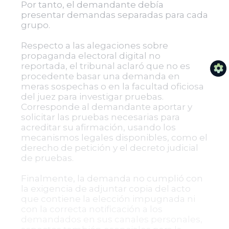
Por tanto, el demandante debía
presentar demandas separadas para cada
grupo.
Respecto a las alegaciones sobre
propaganda electoral digital no
reportada, el tribunal aclaró que no es
procedente basar una demanda en
meras sospechas o en la facultad oficiosa
del juez para investigar pruebas.
Corresponde al demandante aportar y
solicitar las pruebas necesarias para
acreditar su afirmación, usando los
mecanismos legales disponibles, como el
derecho de petición y el decreto judicial
de pruebas.
Finalmente, la demanda no cumplió con
la exigencia de adjuntar copia del acto
que contiene la elección impugnada ni
con la correcta notificación a los
demandados en sus canales personales,