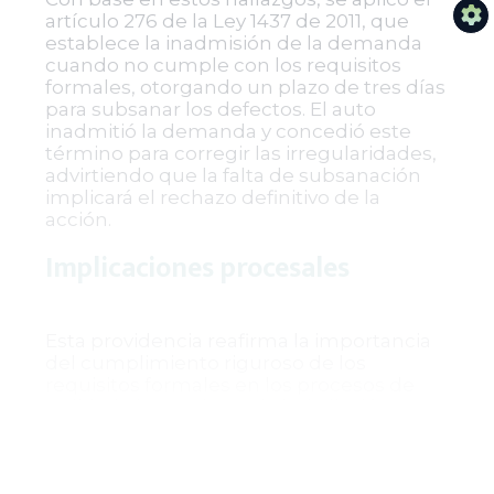
artículo 276 de la Ley 1437 de 2011, que
establece la inadmisión de la demanda
cuando no cumple con los requisitos
formales, otorgando un plazo de tres días
para subsanar los defectos. El auto
inadmitió la demanda y concedió este
término para corregir las irregularidades,
advirtiendo que la falta de subsanación
implicará el rechazo definitivo de la
acción.
Implicaciones procesales
Esta providencia reafirma la importancia
del cumplimiento riguroso de los
requisitos formales en los procesos de
nulidad electoral ante la jurisdicción
contencioso administrativa. La
incorporación de canales digitales para
notificaciones y la exigencia de remisión