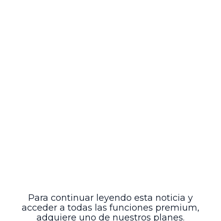
electrónica reflejan la modernización
procesal orientada a la descongestión y
eficiencia judicial.
El auto subraya que la correcta
identificación de las partes y la
presentación completa de la demanda
son condiciones esenciales para
garantizar el debido proceso y la defensa
efectiva en procesos que afectan actos
administrativos con repercusiones
políticas y administrativas significativas.
Esta providencia puede ser consultada en
la página oficial del Consejo de Estado
mediante el número de radicación
asignado, permitiendo así a las partes
interesadas acceder a la información
completa y actualizada sobre este
proceso judicial.
Para continuar leyendo esta noticia y
acceder a todas las funciones premium,
adquiere uno de nuestros planes.