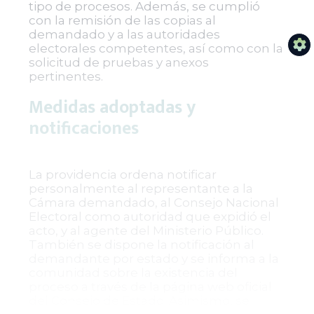
tipo de procesos. Además, se cumplió
con la remisión de las copias al
demandado y a las autoridades
electorales competentes, así como con la
solicitud de pruebas y anexos
pertinentes.
Medidas adoptadas y
notificaciones
La providencia ordena notificar
personalmente al representante a la
Cámara demandado, al Consejo Nacional
Electoral como autoridad que expidió el
acto, y al agente del Ministerio Público.
También se dispone la notificación al
demandante por estado y se informa a la
comunidad sobre la existencia del
proceso a través de la página web oficial
del Consejo de Estado. Asimismo, se