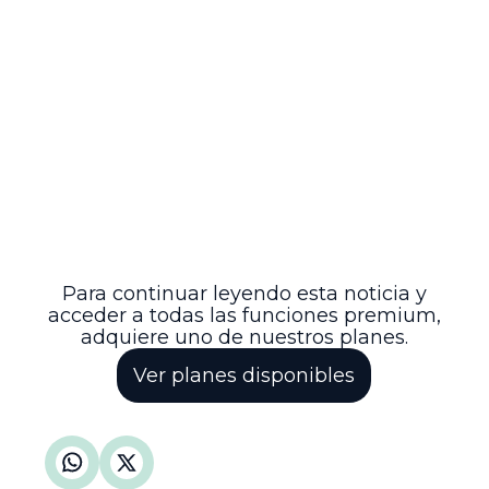
indemnización por perjuicios morales,
confirmando así la protección efectiva de
los derechos laborales y constitucionales
en el servicio público.
Con esta decisión, se reafirma la
importancia de respetar los
procedimientos establecidos en la carrera
administrativa especial, garantizando así
la transparencia, legalidad y justicia en la
gestión pública, especialmente en
entidades de alta responsabilidad como
la Registraduría Nacional del Estado Civil.
Para continuar leyendo esta noticia y
acceder a todas las funciones premium,
adquiere uno de nuestros planes.
Ver planes disponibles