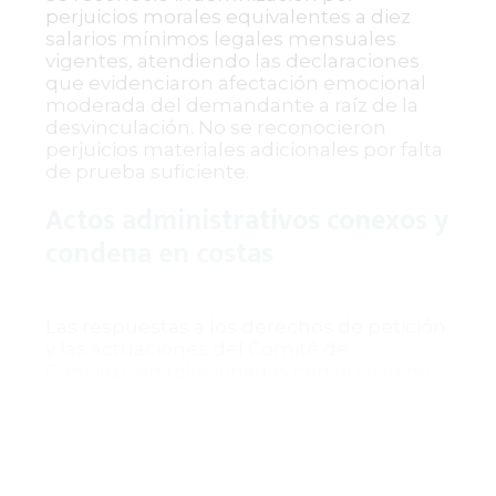
perjuicios morales equivalentes a diez
salarios mínimos legales mensuales
vigentes, atendiendo las declaraciones
que evidenciaron afectación emocional
moderada del demandante a raíz de la
desvinculación. No se reconocieron
perjuicios materiales adicionales por falta
de prueba suficiente.
Actos administrativos conexos y
condena en costas
Las respuestas a los derechos de petición
y las actuaciones del Comité de
Conciliación relacionadas con el caso no
fueron consideradas actos
administrativos susceptibles de control
judicial autónomo, en tanto sólo
consistieron en manifestaciones
institucionales o etapas previas al proceso