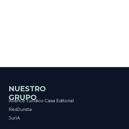
NUESTRO
GRUPO
Avance Jurídico Casa Editorial
RedJurista
JurIA