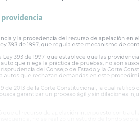
a providencia
ncia y la procedencia del recurso de apelación en e
 Ley 393 de 1997, que regula este mecanismo de cont
e la Ley 393 de 1997, que establece que las providenci
 auto que niega la práctica de pruebas, no son susc
 jurisprudencia del Consejo de Estado y la Corte Con
tra autos que rechazan demandas en este procedimi
19 de 2013 de la Corte Constitucional, la cual ratificó
usca garantizar un proceso ágil y sin dilaciones inj
yó que el recurso de apelación interpuesto contra e
cuencia, no se realizó un estudio de fondo sobre e
les