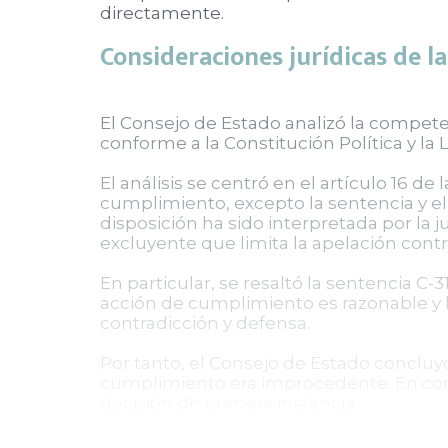
directamente.
Consideraciones jurídicas de l
El Consejo de Estado analizó la compete
conforme a la Constitución Política y la
El análisis se centró en el artículo 16 d
cumplimiento, excepto la sentencia y el
disposición ha sido interpretada por la
excluyente que limita la apelación con
En particular, se resaltó la sentencia C-3
acción de cumplimiento es razonable y b
contradicción y defensa.
Por tanto, el Consejo de Estado conclu
cumplimiento era improcedente. En conse
decisión de primera instancia.
Implicaciones y decisiones fina