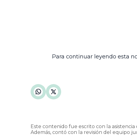
La providencia rechazó el recurso de ap
conforme a lo establecido en la ley y la 
Finalmente, se dispuso la devolución del
importancia del cumplimiento de los req
la eficiencia judicial, contribuyendo así 
Para continuar leyendo esta no
Este contenido fue escrito con la asistencia d
Además, contó con la revisión del equipo jur