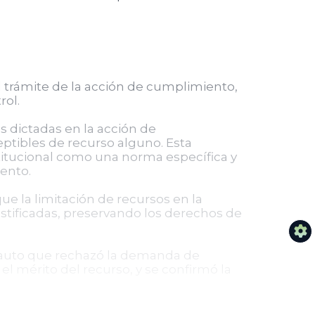
l trámite de la acción de cumplimiento,
rol.
as dictadas en la acción de
eptibles de recurso alguno. Esta
stitucional como una norma específica y
ento.
 que la limitación de recursos en la
ustificadas, preservando los derechos de
l auto que rechazó la demanda de
l mérito del recurso, y se confirmó la