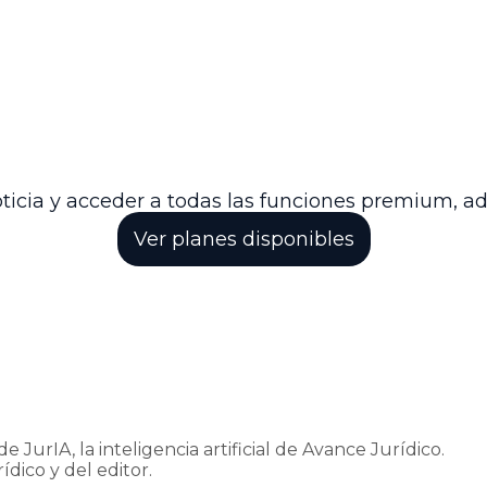
elación por improcedente y advirtió que contra est
jurisprudencia aplicable.
 expediente al Tribunal de origen para el trámite co
uisitos procesales en las acciones de cumplimiento 
a la estabilidad y seguridad jurídica en materia de trá
ticia y acceder a todas las funciones premium, a
Ver planes disponibles
e JurIA, la inteligencia artificial de Avance Jurídico.
ídico y del editor.