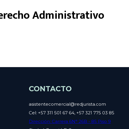
erecho Administrativo
CONTACTO
asistentecomercial@redjurista.com
Cel: +57 311 501 67 64, +57 321 775 03 85
Dirección: Carrera 6N° 26B - 85 Piso 9