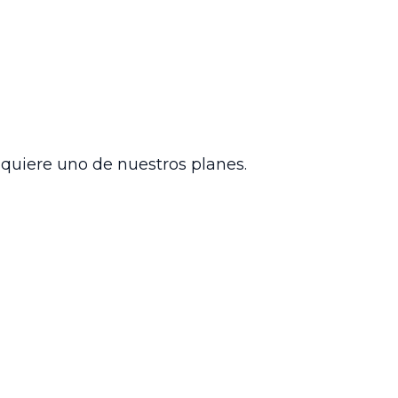
a decisión no procede recurso alguno,
rrespondiente. Esta decisión enfatiza la
y limita el uso de recursos en aras de
nsito y transporte.
dquiere uno de nuestros planes.