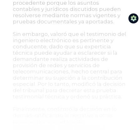
procedente porque los asuntos
contables y jurídicos discutidos pueden
resolverse mediante normas vigentes y
pruebas documentales ya aportadas.
Sin embargo, valoró que el testimonio del
ingeniero electrónico es pertinente y
conducente, dado que su experticia
técnica puede ayudar a esclarecer si la
demandante realiza actividades de
provisión de redes y servicios de
telecomunicaciones, hecho central para
determinar su sujeción a la contribución
especial. Por lo tanto, modificó la decisión
del tribunal para decretar esta prueba
testimonial técnica y ordenó su práctica.
Finalmente, confirmó la decisión en lo
demás, ratificando la negativa a otras
pruebas por considerarlas
improcedentes, extemporáneas o
redundantes.