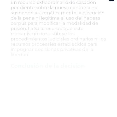
un recurso extraordinario de casación
pendiente sobre la nueva condena no
suspende automáticamente la ejecución
de la pena ni legitima el uso del habeas
corpus para modificar la modalidad de
prisión. La Sala recordó que este
mecanismo no sustituye los
procedimientos judiciales ordinarios ni los
recursos procesales establecidos para
impugnar decisiones privativas de la
libertad.
Conclusión de la decisión
El Consejo de Estado confirmó la
resolución del 21 de marzo de 2026
proferida por el Tribunal Administrativo
de Cundinamarca, negando el amparo de
habeas corpus solicitado. Se ordenó
comunicar esta decisión a las partes y
devolver el expediente al tribunal de