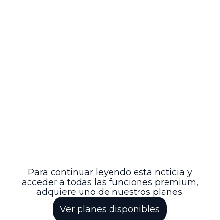
origen.
Esta providencia reafirma la
interpretación jurisprudencial sobre el
habeas corpus como mecanismo de
protección frente a privaciones ilegales o
arbitrarias de la libertad, pero no como vía
para cuestionar las condiciones o
modalidades de cumplimiento de una
condena legalmente impuesta. De esta
manera, se mantiene la coherencia en la
aplicación del derecho y se garantiza el
respeto a las decisiones judiciales
competentes, asegurando que los
mecanismos constitucionales se utilicen
conforme a su finalidad y límites
establecidos.
Para continuar leyendo esta noticia y
acceder a todas las funciones premium,
adquiere uno de nuestros planes.
Ver planes disponibles