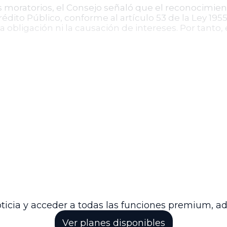
es moratorios, el Consejo señaló que el reconocimie
rédito Público, conforme al artículo 53 de la Ley 19
la obligación ni la causación de intereses. Por tant
Estado revocó el auto apelado y ordenó al Tribunal A
a el pago efectuado al apoderado judicial y contemp
 garantizó el respeto a los derechos al debido proce
diente será devuelto al Tribunal de origen para el c
rrespondiente.
 una liquidación precisa en procesos ejecutivos con
oratorios aun cuando la obligación haya sido recono
 procesos similares, promoviendo la transparencia y j
ticia y acceder a todas las funciones premium, a
Ver planes disponibles