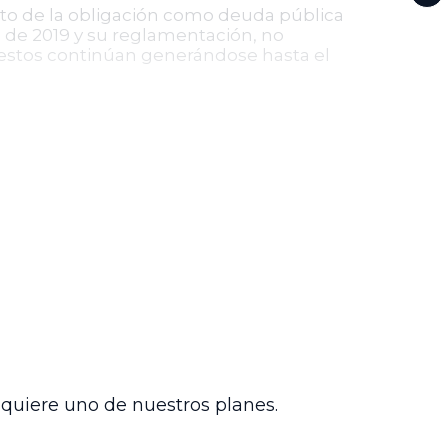
nto de la obligación como deuda pública
55 de 2019 y su reglamentación, no
o, estos continúan generándose hasta el
dministrativo de Santander realizar una
le la actualización de intereses
so, defensa y doble instancia.
umplimiento de lo ordenado y posterior
tra entidades públicas y confirma la
cida como deuda pública. Así, se
usticia en la ejecución de sentencias
dquiere uno de nuestros planes.