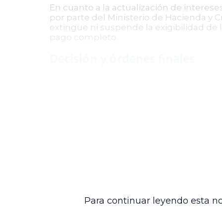
En cuanto a la actualización de interes
por parte del Ministerio de Hacienda y C
extingue ni suspende la exigibilidad de 
pago completo.
Decisión y órdenes finales
En virtud de lo anterior, el Consejo de 
nueva liquidación del crédito que incluy
moratorios conforme a la ley. Además, se
Una vez firme esta providencia, el expe
archivo en la plataforma tecnológica co
Esta decisión refuerza la importancia de
vigencia de la causación de intereses m
establecen criterios claros para futuros
contra entidades estatales.
Para continuar leyendo esta no