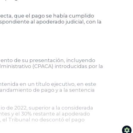
rrecta, que el pago se había cumplido
spondiente al apoderado judicial, con la
mento de su presentación, incluyendo
ministrativo (CPACA) introducidas por la
tenida en un título ejecutivo, en este
 mandamiento de pago y a la sentencia
nio de 2022, superior a la considerada
antes y el 30% restante al apoderado
, el Tribunal no descontó el pago