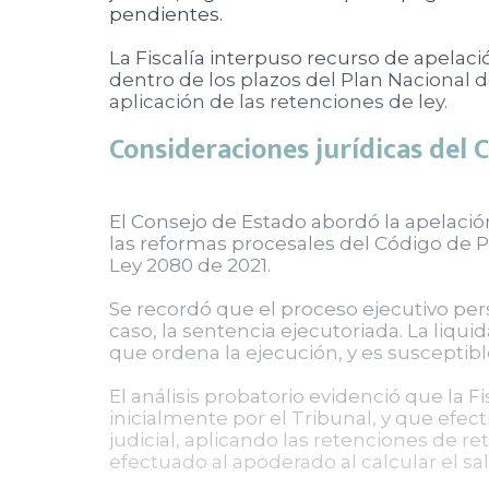
pendientes.
La Fiscalía interpuso recurso de apelaci
dentro de los plazos del Plan Nacional d
aplicación de las retenciones de ley.
Consideraciones jurídicas del 
El Consejo de Estado abordó la apelaci
las reformas procesales del Código de P
Ley 2080 de 2021.
Se recordó que el proceso ejecutivo pers
caso, la sentencia ejecutoriada. La liq
que ordena la ejecución, y es susceptibl
El análisis probatorio evidenció que la Fi
inicialmente por el Tribunal, y que efec
judicial, aplicando las retenciones de 
efectuado al apoderado al calcular el s