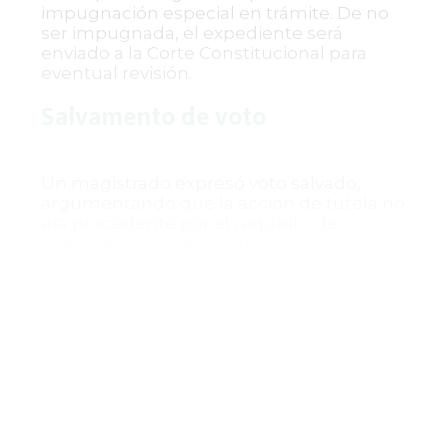
impugnación especial en trámite. De no
ser impugnada, el expediente será
enviado a la Corte Constitucional para
eventual revisión.
Salvamento de voto
Un magistrado expresó voto salvado,
argumentando que la acción de tutela no
era procedente por el requisito de
subsidiariedad, dado que el proceso
penal se encontraba en curso y existían
mecanismos ordinarios para controvertir
la orden de captura dentro de dicho
proceso. Señaló que la orden de
aprehensión era una decisión accesoria
inseparable de la sentencia condenatoria
y que su revisión en tutela implicaría
reabrir un debate propio de la jurisdicción
ordinaria, contraviniendo la naturaleza
excepcional del amparo constitucional.