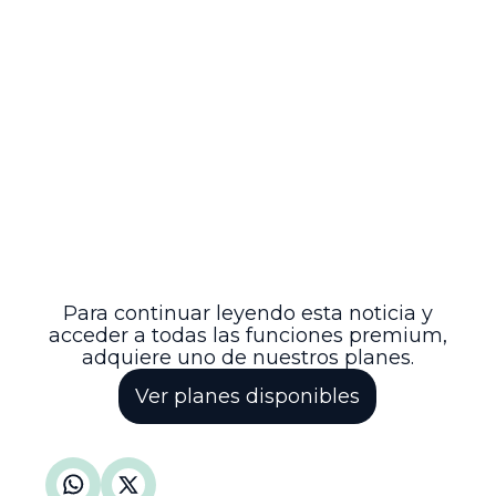
procedimientos establecidos.
Esta decisión subraya la importancia de
respetar los procedimientos legales y la
carga probatoria en la vía del amparo, al
tiempo que confirma el control judicial
sobre las actuaciones de la Fiscalía y la
Procuraduría en casos complejos
relacionados con presuntas
vulneraciones de derechos
fundamentales. Con ello, se reafirma el
equilibrio entre la protección de derechos
y el respeto a las garantías procesales en
el sistema judicial colombiano.
Para continuar leyendo esta noticia y
acceder a todas las funciones premium,
adquiere uno de nuestros planes.
Ver planes disponibles