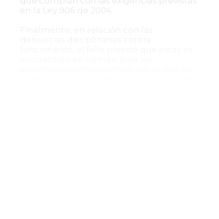
que cumplan con las exigencias previstas
en la Ley 906 de 2004.
Finalmente, en relación con las
denuncias disciplinarias contra
funcionarios, el fallo precisó que estas se
encuentran en trámite ante las
autoridades competentes, por lo que no
ameritan una intervención judicial en esta
sede.
Conclusión de la Corte Suprema
La Sala de Decisión de Tutelas No. 2
confirmó el fallo del Tribunal Superior de
Bogotá que negó el amparo invocado,
ratificando la legalidad y razonabilidad de
las decisiones de archivo de las
investigaciones penales. El expediente
será remitido a la Corte Constitucional
para su eventual revisión, conforme a los