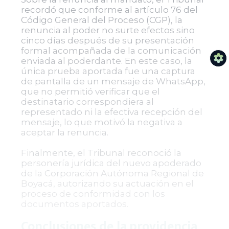
recordó que conforme al artículo 76 del
Código General del Proceso (CGP), la
renuncia al poder no surte efectos sino
cinco días después de su presentación
formal acompañada de la comunicación
enviada al poderdante. En este caso, la
única prueba aportada fue una captura
de pantalla de un mensaje de WhatsApp,
que no permitió verificar que el
destinatario correspondiera al
representado ni la efectiva recepción del
mensaje, lo que motivó la negativa a
aceptar la renuncia.
Finalmente, el Tribunal reconoció la
personería jurídica del nuevo apoderado
de la Corporación Autónoma Regional de
Boyacá, autorizando su actuación en el
proceso de conformidad con los
documentos aportados.
Conclusiones de la providencia