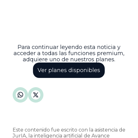
Administrativo de Boyacá reafirma su
compromiso con la eficiencia y la justicia
pronta, garantizando que los procesos se
adelanten con respeto a las garantías
procesales y a la normativa vigente,
evitando dilaciones injustificadas que
afecten a las partes involucradas.
Para continuar leyendo esta noticia y
acceder a todas las funciones premium,
adquiere uno de nuestros planes.
Ver planes disponibles
Este contenido fue escrito con la asistencia de
JurIA, la inteligencia artificial de Avance