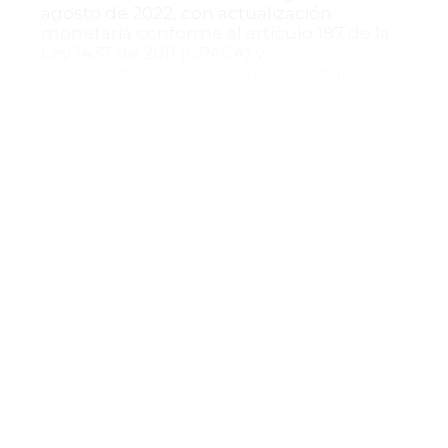
agosto de 2022, con actualización
monetaria conforme al artículo 187 de la
Ley 1437 de 2011 (CPACA) y
reconocimiento de intereses según el
artículo 192 de la misma norma.
Decisión final y cumplimiento
El Tribunal Administrativo de Boyacá
revocó el fallo de primera instancia en
cuanto negó la sanción moratoria y
ordenó a la Secretaría de Educación del
Departamento de Boyacá reconocer y
pagar la suma correspondiente a la
sanción moratoria por el pago
extemporáneo de cesantías. Confirmó los
demás aspectos de la sentencia apelada
y no impuso condena en costas en esta
instancia.
El cumplimiento de la sentencia deberá