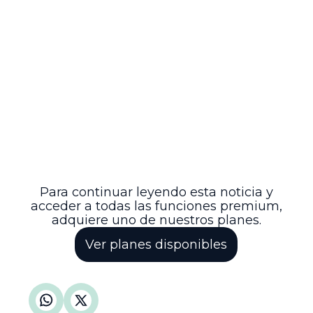
efectuarse conforme a los artículos 192,
194 y 195 del CPACA, garantizando la
actualización y el pago de intereses
legales.
Esta decisión reafirma la importancia del
respeto a los términos legales para el
reconocimiento y pago de prestaciones
sociales en el sector público, y delimita
claramente la responsabilidad
administrativa en casos de mora,
favoreciendo la protección efectiva de los
derechos de los servidores públicos.
Para continuar leyendo esta noticia y
acceder a todas las funciones premium,
adquiere uno de nuestros planes.
Ver planes disponibles