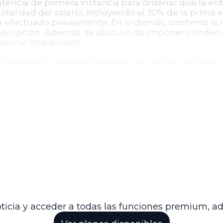
ntencia de primera instancia para ordenar que la e
talidad del salario, incluyendo el 30% de la prima 
 efectuado previamente. En lo demás, confirmó la n
prescripción. Además, se abstuvo de imponer condena 
ecurso interpuesto.
e respetar los términos de prescripción en reclamos 
igaciones frente al sistema de seguridad social, gara
udiciales.
De
estaciones
Negado por prescripción para perío
Ordenados sobre el salario total i
nes
prescripción
No impuestas en segunda instanc
ticia y acceder a todas las funciones premium, a