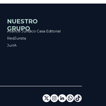
NUESTRO
GRUPO
Avance Jurídico Casa Editorial
RedJurista
JurIA