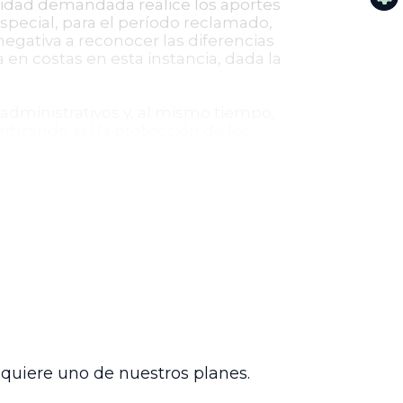
ntidad demandada realice los aportes
especial, para el período reclamado,
egativa a reconocer las diferencias
en costas en esta instancia, dada la
administrativos y, al mismo tiempo,
ntizando así la protección de los
cisión
dos anteriores al 25 de abril de 2014
ncluyendo la prima especial, sin
ia
dquiere uno de nuestros planes.