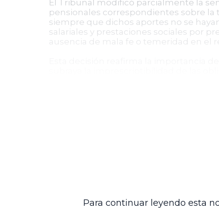
El Tribunal modificó parcialmente la se
pensionales correspondientes sobre la to
siempre que dichos aportes no se hayan
salariales y prestaciones sociales por 
ausencia de mala fe o temeridad en el r
Esta decisión reafirma la importancia d
subraya la imprescriptibilidad de las obl
derechos pensionales de los servidores j
Aspecto
Reclamo de diferencias salariales y pr
sociales
Aportes al sistema general de pensio
Costas procesales
Para continuar leyendo esta no