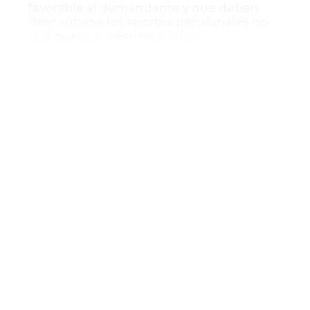
favorable al demandante y que deben
descontarse los aportes pensionales no
realizados, conforme a la ley.
Conclusión de la sentencia
El Tribunal Administrativo de Boyacá
confirmó la sentencia de primera
instancia que ordenó la reliquidación de
la pensión del servidor del INPEC bajo el
régimen especial de la Ley 32 de 1986 y el
Decreto 1045 de 1978, rechazando la
aplicación del régimen general de la Ley
100 de 1993 y del Decreto 1158 de 1994 para
el cálculo pensional. Además, se
reconoció la prescripción parcial de las
diferencias pensionales y se excluyó
condena en costas en segunda instancia.
Esta decisión resulta significativa para la
interpretación del régimen especial de