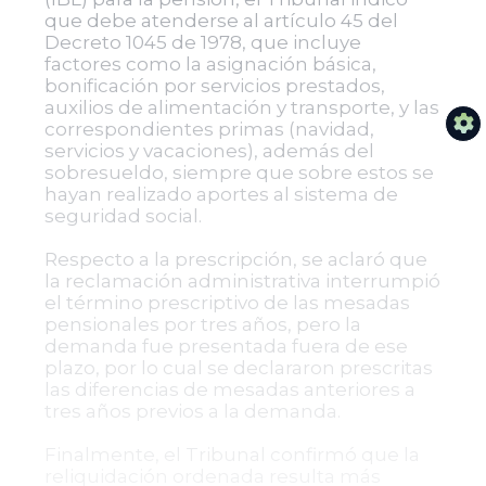
que debe atenderse al artículo 45 del
Decreto 1045 de 1978, que incluye
factores como la asignación básica,
bonificación por servicios prestados,
auxilios de alimentación y transporte, y las
correspondientes primas (navidad,
servicios y vacaciones), además del
sobresueldo, siempre que sobre estos se
hayan realizado aportes al sistema de
seguridad social.
Respecto a la prescripción, se aclaró que
la reclamación administrativa interrumpió
el término prescriptivo de las mesadas
pensionales por tres años, pero la
demanda fue presentada fuera de ese
plazo, por lo cual se declararon prescritas
las diferencias de mesadas anteriores a
tres años previos a la demanda.
Finalmente, el Tribunal confirmó que la
reliquidación ordenada resulta más