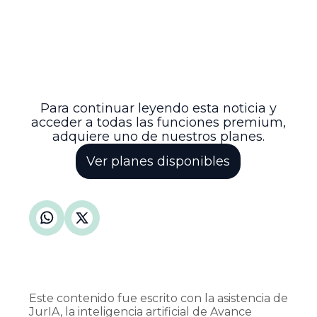
pensiones aplicable a servidores del
INPEC y clarifica la normativa sobre los
factores salariales que deben incluirse en
la liquidación pensional, garantizando así
una protección adecuada y justa a
quienes prestaron servicios bajo
condiciones especiales y de alto riesgo.
Para continuar leyendo esta noticia y
acceder a todas las funciones premium,
adquiere uno de nuestros planes.
Ver planes disponibles
Este contenido fue escrito con la asistencia de
JurIA, la inteligencia artificial de Avance