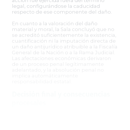
acción fue ejercida fuera del término
legal, configurándose la caducidad
respecto de ese componente del daño.
En cuanto a la valoración del daño
material y moral, la Sala concluyó que no
se acreditó suficientemente la existencia,
cuantificación ni la imputación directa de
un daño antijurídico atribuible a la Fiscalía
General de la Nación o a la Rama Judicial.
Las afectaciones económicas derivaron
de un proceso penal legítimamente
adelantado, y la absolución penal no
implica automáticamente
responsabilidad estatal.
Decisión final y consecuencias
procesales
Por lo anterior, la Sala de Decisión Cuarta
del Tribunal Administrativo de Boyacá