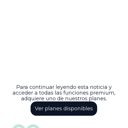
---
Esta providencia judicial refleja el
equilibrio entre la cooperación
internacional en materia penal y la
protección de los derechos humanos,
evidenciando la complejidad de los
procesos de extradición en contextos de
crisis política y social en los países
requirentes. La decisión final garantiza
que la extradición se realice respetando
los estándares legales y constitucionales,
asegurando la protección de los derechos
fundamentales del ciudadano requerido.
Para continuar leyendo esta noticia y
acceder a todas las funciones premium,
adquiere uno de nuestros planes.
Ver planes disponibles