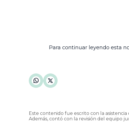
En consecuencia, la Corte Suprema de J
inscripción en los registros civiles de na
impusieron costas dadas las circunstanci
Esta providencia refleja la importancia 
facilitando la eficacia de decisiones ju
jurídica de las partes involucradas. Con 
la protección efectiva de los derechos 
Para continuar leyendo esta no
Este contenido fue escrito con la asistencia d
Además, contó con la revisión del equipo jur