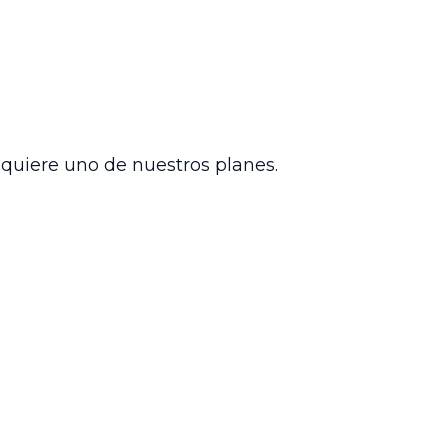
orcio por mutuo acuerdo, ordenó su
a del fallo a la solicitante. No se
cias en un contexto globalizado,
n Colombia y garantizando la seguridad
ión judicial internacional y se promueve
dquiere uno de nuestros planes.