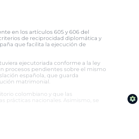
te en los artículos 605 y 606 del
riterios de reciprocidad diplomática y
spaña que facilita la ejecución de
tuviera ejecutoriada conforme a la ley
eran procesos pendientes sobre el mismo
islación española, que guarda
ución matrimonial.
itorio colombiano y que las
as prácticas nacionales. Asimismo, se