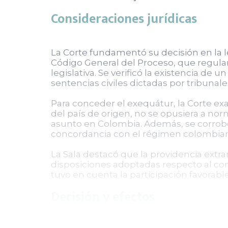
Consideraciones jurídicas
La Corte fundamentó su decisión en la l
Código General del Proceso, que regulan
legislativa. Se verificó la existencia de
sentencias civiles dictadas por tribun
Para conceder el exequátur, la Corte exa
del país de origen, no se opusiera a n
asunto en Colombia. Además, se corrobo
concordancia con el régimen colombiano
La Sala destacó que la providencia extra
disposiciones adoptadas respecto al con
tuvo en cuenta la participación favorable
Decisión y efectos