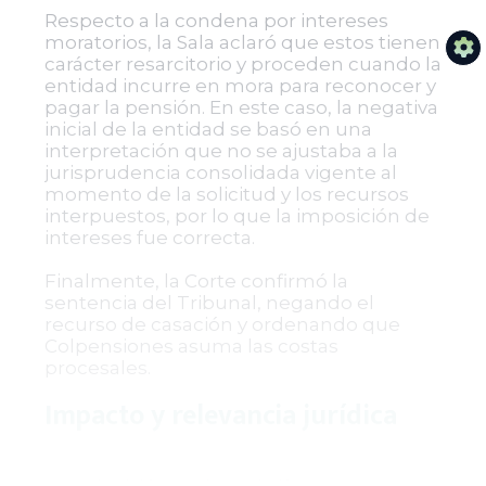
Respecto a la condena por intereses
moratorios, la Sala aclaró que estos tienen
carácter resarcitorio y proceden cuando la
entidad incurre en mora para reconocer y
pagar la pensión. En este caso, la negativa
inicial de la entidad se basó en una
interpretación que no se ajustaba a la
jurisprudencia consolidada vigente al
momento de la solicitud y los recursos
interpuestos, por lo que la imposición de
intereses fue correcta.
Finalmente, la Corte confirmó la
sentencia del Tribunal, negando el
recurso de casación y ordenando que
Colpensiones asuma las costas
procesales.
Impacto y relevancia jurídica