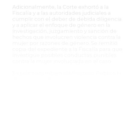
Adicionalmente, la Corte exhortó a la
Fiscalía y a las autoridades judiciales a
cumplir con el deber de debida diligencia
y a aplicar el enfoque de género en la
investigación, juzgamiento y sanción de
hechos que involucren violencia contra la
mujer por razones de género. Se remitió
copia del expediente a la Fiscalía para que
investigue posibles conductas punibles
contra la mujer involucrada en el caso.
Se solicitó también al Ministerio Público la
designación de una agencia especial para
atender estas materias, y se hizo un
llamado de atención al tribunal de
segunda instancia por la insuficiente
aplicación de los estándares
internacionales y constitucionales de
protección a la infancia y a la mujer.
Conclusión de la decisión