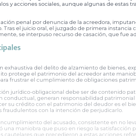
ulos y acciones sociales, aunque algunas de estas tr
tigación penal por denuncia de la acreedora, imput
 Tras el juicio oral, el juzgado de primera instancia
ente, se interpuso recurso de casación, que fue ad
cipales
ión exhaustiva del delito de alzamiento de bienes, ex
elito protege el patrimonio del acreedor ante mani
para frustrar el cumplimiento de obligaciones patrim
ación jurídico-obligacional debe ser de contenido pa
n conductual, generan responsabilidad patrimonial
er su crédito con el patrimonio del deudor es el bien
 fraudulentos con la intención de perjudicarlo.
 incumplimiento del acusado, consistente en no leva
ó una maniobra que puso en riesgo la satisfacción p
cautelares que precedieron a estas acciones refor