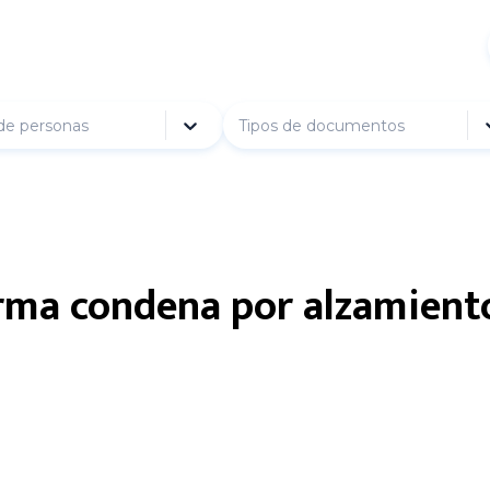
de personas
Tipos de documentos
rma condena por alzamiento