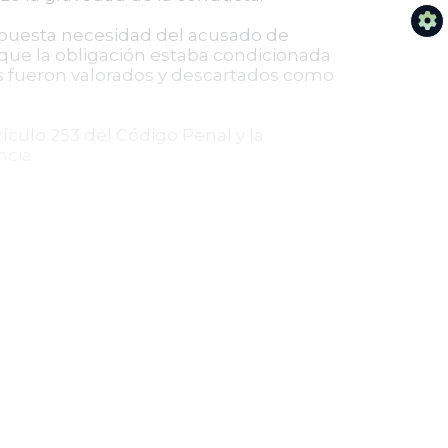
upuesta necesidad del acusado de
e que la obligación estaba condicionada
os fueron valorados y descartados como
tículo 253 del Código Penal y la
ncia.
dena por alzamiento de bienes. La
ndo la protección del patrimonio del
acer y no estrictamente de entregar una
de bienes, clarificando que el derecho
 el patrimonio del acreedor, más allá
rma el compromiso del sistema judicial
dulentas que afectan la buena fe en las