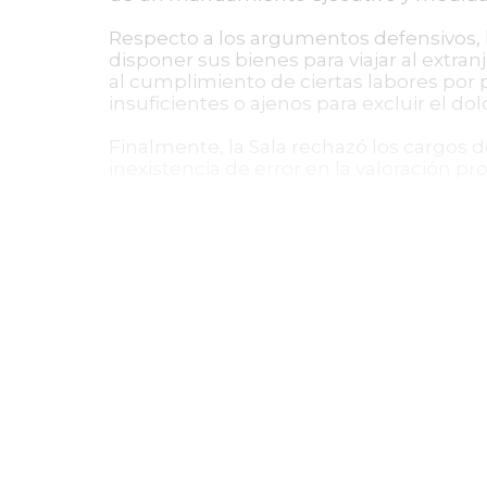
Respecto a los argumentos defensivos, 
disponer sus bienes para viajar al extra
al cumplimiento de ciertas labores por
insuficientes o ajenos para excluir el dol
Finalmente, la Sala rechazó los cargos de
inexistencia de error en la valoración pro
Conclusión de la decisión
La Corte Suprema de Justicia decidió n
providencia establece un precedente imp
acreedor frente a actos de insolvencia 
cosa. La decisión es definitiva y no admi
Esta resolución fortalece la comprensión
penal interviene para sancionar las con
del mero incumplimiento contractual qu
con la protección efectiva de los derec
relaciones contractuales.