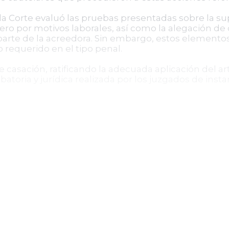
la Corte evaluó las pruebas presentadas sobre la s
njero por motivos laborales, así como la alegación d
 parte de la acreedora. Sin embargo, estos element
o requerido en el tipo penal.
 casación, ratificando la adecuada aplicación del ar
batoria y jurídica realizada por los juzgados de insta
o casar la sentencia impugnada, confirmando la con
ortante sobre la interpretación del delito, subraya
fraudulentos, incluso cuando la obligación sea de h
te recurso alguno.
 jurídica sobre el alcance del delito de alzamiento 
ductas que, con intencionalidad fraudulenta, afectan
e compete al ámbito civil. De esta manera, se reafi
hos patrimoniales y la prevención de maniobras frau