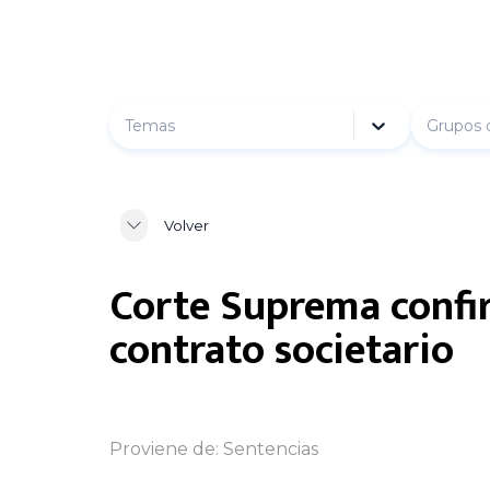
Temas
Grupos 
Volver
Corte Suprema confi
contrato societario
Proviene de:
Sentencias