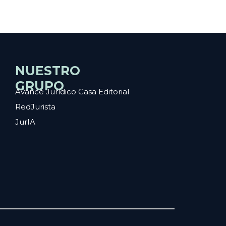
NUESTRO
GRUPO
Avance Jurídico Casa Editorial
RedJurista
JurIA