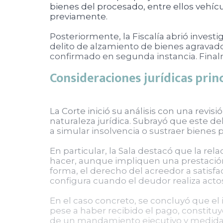
bienes del procesado, entre ellos vehíc
previamente.
Posteriormente, la Fiscalía abrió inves
delito de alzamiento de bienes agravado.
confirmado en segunda instancia. Finalm
Consideraciones jurídicas prin
La Corte inició su análisis con una revis
naturaleza jurídica. Subrayó que este d
a simular insolvencia o sustraer bienes 
En particular, la Sala destacó que la rel
hacer, aunque impliquen una prestació
forma, el derecho del acreedor a satisfac
configura cuando el deudor realiza actos
En el caso concreto, se concluyó que el
pese a haber recibido el pago, constituy
de un mandamiento ejecutivo y medidas 