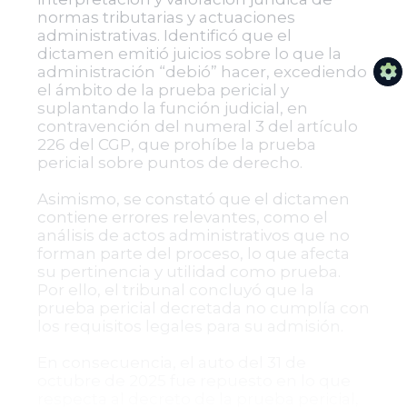
normas tributarias y actuaciones
administrativas. Identificó que el
dictamen emitió juicios sobre lo que la
administración “debió” hacer, excediendo
el ámbito de la prueba pericial y
suplantando la función judicial, en
contravención del numeral 3 del artículo
226 del CGP, que prohíbe la prueba
pericial sobre puntos de derecho.
Asimismo, se constató que el dictamen
contiene errores relevantes, como el
análisis de actos administrativos que no
forman parte del proceso, lo que afecta
su pertinencia y utilidad como prueba.
Por ello, el tribunal concluyó que la
prueba pericial decretada no cumplía con
los requisitos legales para su admisión.
En consecuencia, el auto del 31 de
octubre de 2025 fue repuesto en lo que
respecta al decreto de la prueba pericial,