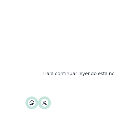
La admisión de la demanda implica el ini
Norte de Santander. La parte demandada,
ejercer su derecho a la defensa y presen
el debido proceso y la transparencia en e
Este auto no pronuncia sobre el fondo d
la sustanciación del proceso. En adelan
decisión definitiva sobre la reclamación 
Esta providencia refleja el funcionamien
proceso y la protección de los derechos 
sus agentes. El desarrollo del proceso 
una resolución justa y conforme a dere
Para continuar leyendo esta no