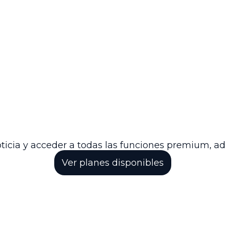
cio formal del proceso judicial en primera instancia
 el Ministerio Público y demás interesados contará
tar las pruebas que consideren pertinentes. La notif
l trámite.
el asunto, sino que verifica el cumplimiento de los 
te, se espera la contestación de la demanda y la pr
de reparación directa.
to del sistema jurisdiccional en materia administrat
de las partes involucradas en litigios sobre responsa
será monitoreado para asegurar que se respeten las 
cho.
ticia y acceder a todas las funciones premium, a
Ver planes disponibles