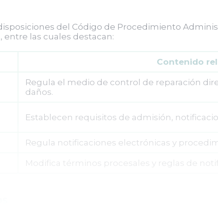
disposiciones del Código de Procedimiento Administ
 entre las cuales destacan:
Contenido re
Regula el medio de control de reparación dir
daños.
Establecen requisitos de admisión, notificacio
Regula notificaciones electrónicas y procedim
Modifica términos procesales y reglas de notif
os