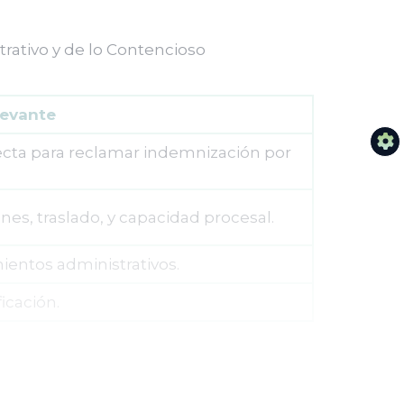
rativo y de lo Contencioso
levante
ecta para reclamar indemnización por
nes, traslado, y capacidad procesal.
ientos administrativos.
icación.