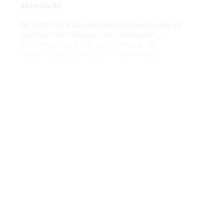
abreviado.
Se notifica a la Unidad Nacional para la
Gestión del Riesgo de Desastres y
Fiduprevisora S.A., así como a las
entidades públicas relacionadas.
Se concede un plazo de treinta días para
que las entidades demandadas
presenten informe detallado sobre el
cumplimiento de la obligación de destino
del bien.
Se establece que, una vez recibido el
informe, se continuará con la práctica
exclusiva de las pruebas solicitadas en la
demanda, con un plazo máximo de un
mes para proferir sentencia inapelable.
Esta decisión constituye un paso