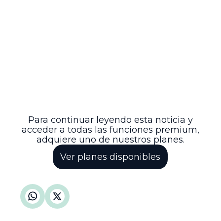
relevante en la supervisión judicial del uso
adecuado de bienes expropiados para
fines de utilidad pública, reafirmando las
garantías procesales y el control sobre el
cumplimiento de obligaciones estatales
en materia administrativa. De esta
manera, se fortalece la transparencia y la
responsabilidad en la gestión pública,
asegurando que los recursos y bienes
destinados a la comunidad sean
efectivamente utilizados para el beneficio
social previsto por la ley.
Para continuar leyendo esta noticia y
acceder a todas las funciones premium,
adquiere uno de nuestros planes.
Ver planes disponibles