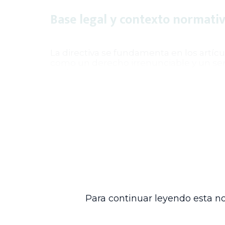
Base legal y contexto normati
La directiva se fundamenta en los artícu
como un derecho irrenunciable y un serv
76 de la Ley 2381 de 2024, que estableci
considera el Auto 841 de 2025 de la Cort
2026, que reglamenta el giro de recurso
Impacto potencial y relevancia
Esta directiva busca fortalecer la
segurid
derechos de los ciudadanos en un context
seguimiento riguroso, se espera garant
una prestación pensional adecuada y opor
separación de poderes, en consonancia 
Para continuar leyendo esta no