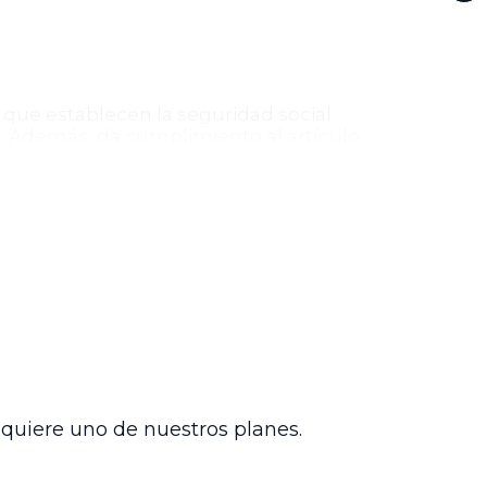
, que establecen la seguridad social
o. Además, da cumplimiento al artículo
liados en el sistema pensional. También
ncia de esta ley, y el Decreto 415 de
General de Pensiones, resguardando los
nte la coordinación institucional y el
dos y otros grupos vulnerables reciban
la independencia judicial y la
dquiere uno de nuestros planes.