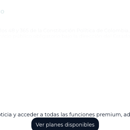
vo
los 48 y 365 de la Constitución Política de Colombia
icio público obligatorio bajo la dirección del Estad
ó condiciones excepcionales para el traslado de afi
e Constitucional, que suspendió parcialmente la vige
s de cuentas de ahorro individual a Colpensiones.
ad jurídica
y la
estabilidad operativa
del Sistema 
o de incertidumbre judicial y administrativa. Media
izar que las personas adultas mayores, prepensiona
tuna. Además, la directiva refuerza el respeto por 
con el marco constitucional vigente.
ticia y acceder a todas las funciones premium, a
Ver planes disponibles