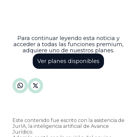
adolescentes, así como la claridad en la
asignación de competencias entre
autoridades administrativas y judiciales
para asegurar una respuesta oportuna y
efectiva en procesos de restablecimiento
de derechos.
Para continuar leyendo esta noticia y
acceder a todas las funciones premium,
adquiere uno de nuestros planes.
Ver planes disponibles
Este contenido fue escrito con la asistencia de
JurIA, la inteligencia artificial de Avance
Jurídico.