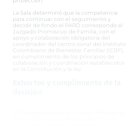
protección.
La Sala determinó que la competencia
para continuar con el seguimiento y
decidir de fondo el PARD corresponde al
Juzgado Promiscuo de Familia, con el
apoyo y colaboración obligatoria del
coordinador del centro zonal del Instituto
Colombiano de Bienestar Familiar (ICBF),
en cumplimiento de los principios de
colaboración y coordinación establecidos
en la Constitución y la ley.
Exhortos y cumplimiento de la
decisión
El Consejo exhortó al Juzgado Promiscuo
de Familia y al coordinador del ICBF a
actuar con diligencia y coordinación para
garantizar la protección efectiva y
prioritaria de los derechos del menor,